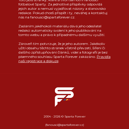
fotbalové Sparty. Za jednotlivé příspěvky odpovídá
jejich autor a nemusí vyjadřovat názory a stanovisko
redakce. Pokud chceš přispět i ty, neváhej a kontaktuj
nás na fanousci@spartaforever.cz.
Zasláním jakéhokoli materiálu dává jeho odesílatel
redakci automaticky svolení k jeho publikování na
tomto webu a právo k případnému dalšímu využití.
Zároveň tím potvrzuje, že je jeho autorem. Jakékoliv
užití obsahu těchto stránek včetně převzetí, šíření či
dalšího zpřístupňování článků, videí a fotografií je bez
písemného souhlasu Sparta Forever zakázáno.
Pravidla
naší registrace a diskuze
.
2004 - 2026 © Sparta Forever
(fanousci@spartaforever.cz)