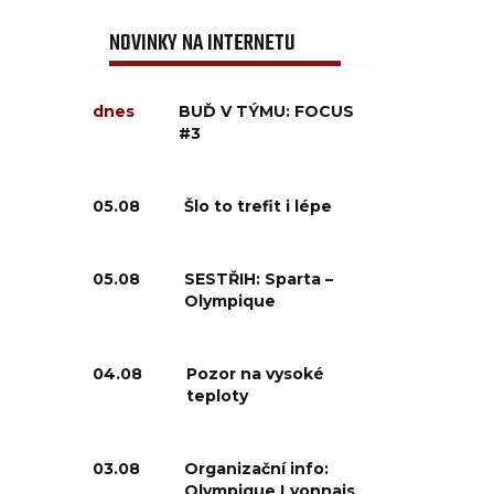
NOVINKY NA INTERNETU
dnes
BUĎ V TÝMU: FOCUS
#3
05.08
Šlo to trefit i lépe
05.08
SESTŘIH: Sparta –
Olympique
04.08
Pozor na vysoké
teploty
03.08
Organizační info:
Olympique Lyonnais