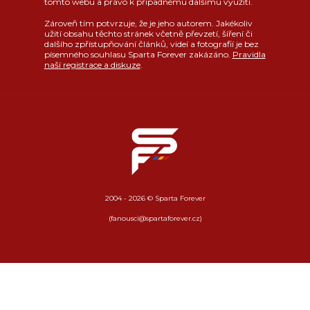
tomto webu a právo k případnému dalšímu využití.
Zároveň tím potvrzuje, že je jeho autorem. Jakékoliv
užití obsahu těchto stránek včetně převzetí, šíření či
dalšího zpřístupňování článků, videí a fotografií je bez
písemného souhlasu Sparta Forever zakázáno.
Pravidla
naší registrace a diskuze
.
2004 - 2026 © Sparta Forever
(fanousci@spartaforever.cz)