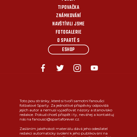
TIPOVAČKA
ZNÁMKOVÁNÍ
NAVŠTÍVILI JSME
FOTOGALERIE
O SPARTĚ S
ESHOP
Toto jsou stránky, které si tvoří samotní fanoušci
fotbalové Sparty. Za jednotlivé příspěvky odpovídá
jejich autor a nemusí vyjadřovat názory a stanovisko
redakce. Pokud chceš přispět i ty, neváhej a kontaktuj
nás na fanousci@spartaforever.cz.
Zasláním jakéhokoli materiálu dává jeho odesílatel
redakci automaticky svolení k jeho publikování na