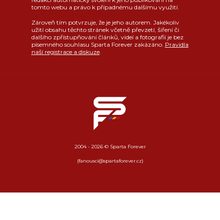
tomto webu a právo k případnému dalšímu využití.
Zároveň tím potvrzuje, že je jeho autorem. Jakékoliv
užití obsahu těchto stránek včetně převzetí, šíření či
dalšího zpřístupňování článků, videí a fotografií je bez
písemného souhlasu Sparta Forever zakázáno.
Pravidla
naší registrace a diskuze
.
2004 - 2026 © Sparta Forever
(fanousci@spartaforever.cz)