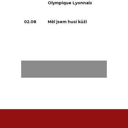
Olympique Lyonnais
02.08
Měl jsem husí kůži