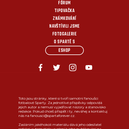
FÓRUM
TIPOVAČKA
ZNÁMKOVÁNÍ
NAVŠTÍVILI JSME
FOTOGALERIE
O SPARTĚ S
ESHOP
Toto jsou stránky, které si tvoří samotní fanoušci
fotbalové Sparty. Za jednotlivé příspěvky odpovídá
jejich autor a nemusí vyjadřovat názory a stanovisko
redakce. Pokud chceš přispět i ty, neváhej a kontaktuj
nás na fanousci@spartaforever.cz.
Zasláním jakéhokoli materiálu dává jeho odesílatel
redakci automaticky svolení k jeho publikování na