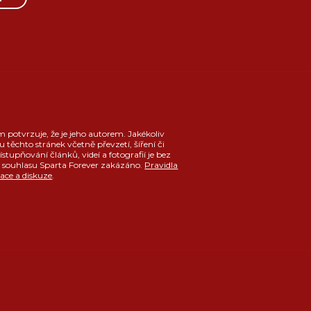
m potvrzuje, že je jeho autorem. Jakékoliv
u těchto stránek včetně převzetí, šíření či
ístupňování článků, videí a fotografií je bez
souhlasu Sparta Forever zakázáno.
Pravidla
race a diskuze
.