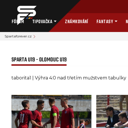
FÓRUM
TIPOVAČKA
ZNÁMKOVÁNÍ
FANTASY
N
Spartaforever.cz
SPARTA U19 - OLOMOUC U19
taborita1 | Výhra 4:0 nad třetím mužstvem tabulky