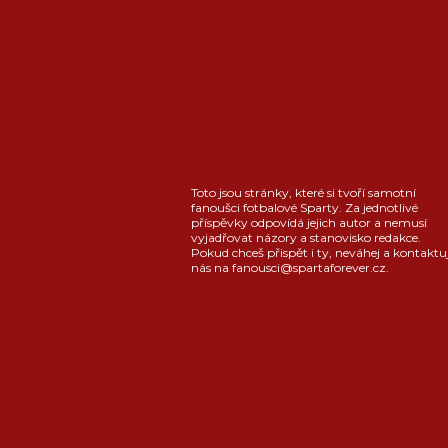
Toto jsou stránky, které si tvoří samotní
fanoušci fotbalové Sparty. Za jednotlivé
příspěvky odpovídá jejich autor a nemusí
vyjadřovat názory a stanovisko redakce.
Pokud chceš přispět i ty, neváhej a kontaktu
nás na fanousci@spartaforever.cz.