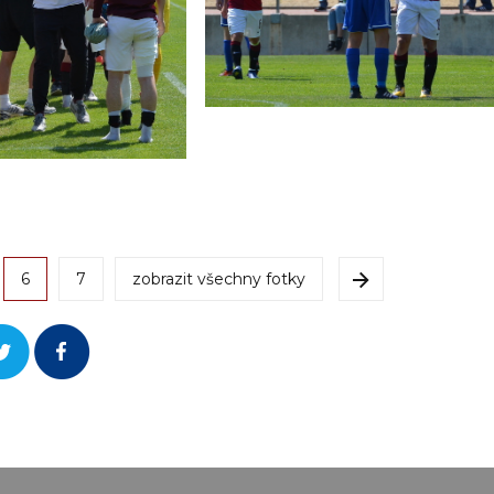
6
7
zobrazit všechny fotky