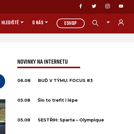
 HLEDIŠTĚ
O NÁS
ESHOP
NOVINKY NA INTERNETU
06.08
BUĎ V TÝMU: FOCUS #3
05.08
Šlo to trefit i lépe
05.08
SESTŘIH: Sparta – Olympique