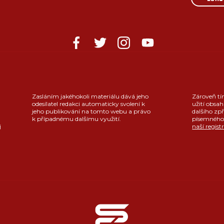
Zasláním jakéhokoli materiálu dává jeho
Zároveň tí
odesílatel redakci automaticky svolení k
užití obsah
jeho publikování na tomto webu a právo
dalšího zpř
k případnému dalšímu využití.
písemného 
j
naší regist