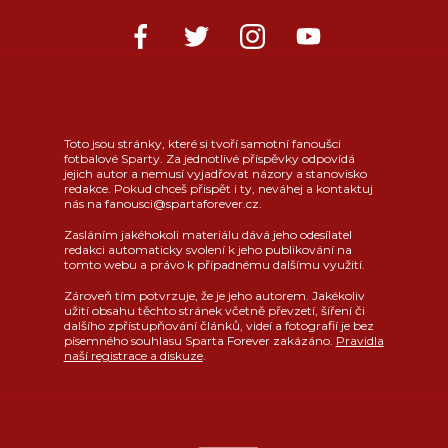
Toto jsou stránky, které si tvoří samotní fanoušci
fotbalové Sparty. Za jednotlivé příspěvky odpovídá
jejich autor a nemusí vyjadřovat názory a stanovisko
redakce. Pokud chceš přispět i ty, neváhej a kontaktuj
nás na fanousci@spartaforever.cz.
Zasláním jakéhokoli materiálu dává jeho odesílatel
redakci automaticky svolení k jeho publikování na
tomto webu a právo k případnému dalšímu využití.
Zároveň tím potvrzuje, že je jeho autorem. Jakékoliv
užití obsahu těchto stránek včetně převzetí, šíření či
dalšího zpřístupňování článků, videí a fotografií je bez
písemného souhlasu Sparta Forever zakázáno.
Pravidla
naší registrace a diskuze
.