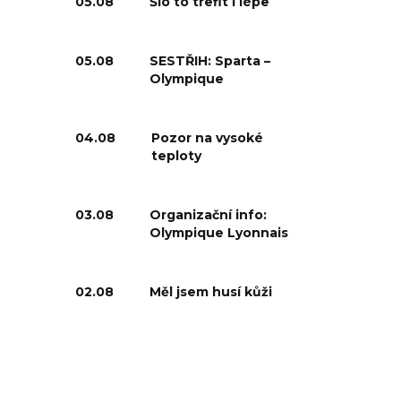
05.08
Šlo to trefit i lépe
05.08
SESTŘIH: Sparta –
Olympique
04.08
Pozor na vysoké
teploty
03.08
Organizační info:
Olympique Lyonnais
02.08
Měl jsem husí kůži