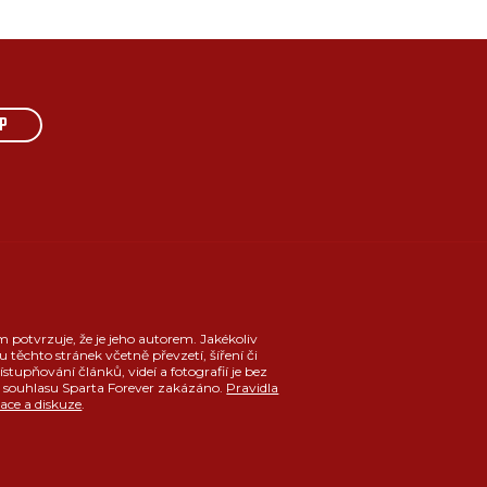
P
m potvrzuje, že je jeho autorem. Jakékoliv
u těchto stránek včetně převzetí, šíření či
ístupňování článků, videí a fotografií je bez
souhlasu Sparta Forever zakázáno.
Pravidla
race a diskuze
.