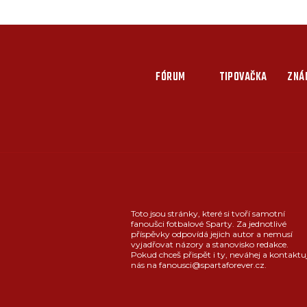
FÓRUM
TIPOVAČKA
ZNÁ
Toto jsou stránky, které si tvoří samotní
fanoušci fotbalové Sparty. Za jednotlivé
příspěvky odpovídá jejich autor a nemusí
vyjadřovat názory a stanovisko redakce.
Pokud chceš přispět i ty, neváhej a kontaktu
nás na fanousci@spartaforever.cz.