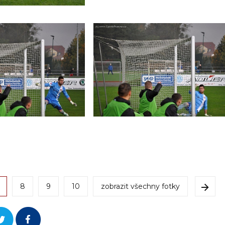
8
9
10
zobrazit všechny fotky