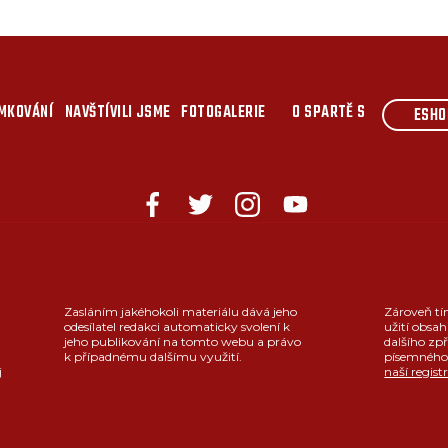
MKOVÁNÍ
NAVŠTÍVILI JSME
FOTOGALERIE
O SPARTĚ S
ESHO
Zasláním jakéhokoli materiálu dává jeho
Zároveň tí
odesílatel redakci automaticky svolení k
užití obsah
jeho publikování na tomto webu a právo
dalšího zpř
k případnému dalšímu využití.
písemného 
j
naší regist