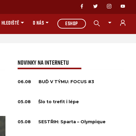
 HLEDIŠTĚ
O NÁS
ESHOP
NOVINKY NA INTERNETU
06.08
BUĎ V TÝMU: FOCUS #3
05.08
Šlo to trefit i lépe
05.08
SESTŘIH: Sparta – Olympique