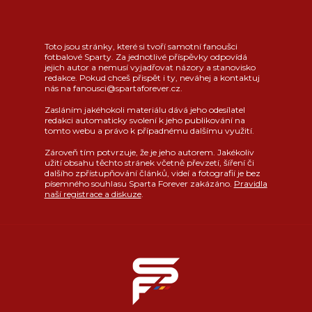
Toto jsou stránky, které si tvoří samotní fanoušci
fotbalové Sparty. Za jednotlivé příspěvky odpovídá
jejich autor a nemusí vyjadřovat názory a stanovisko
redakce. Pokud chceš přispět i ty, neváhej a kontaktuj
nás na fanousci@spartaforever.cz.
Zasláním jakéhokoli materiálu dává jeho odesílatel
redakci automaticky svolení k jeho publikování na
tomto webu a právo k případnému dalšímu využití.
Zároveň tím potvrzuje, že je jeho autorem. Jakékoliv
užití obsahu těchto stránek včetně převzetí, šíření či
dalšího zpřístupňování článků, videí a fotografií je bez
písemného souhlasu Sparta Forever zakázáno.
Pravidla
naší registrace a diskuze
.