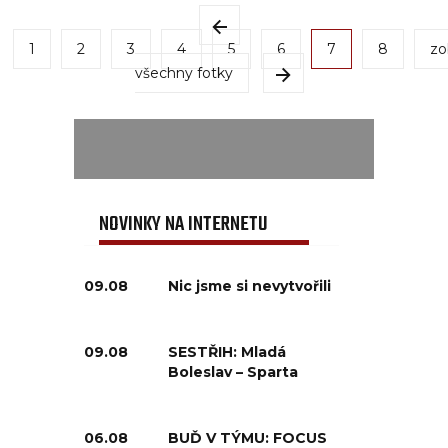
1
2
3
4
5
6
7
8
zo
všechny fotky
NOVINKY NA INTERNETU
09.08
Nic jsme si nevytvořili
09.08
SESTŘIH: Mladá
Boleslav – Sparta
06.08
BUĎ V TÝMU: FOCUS