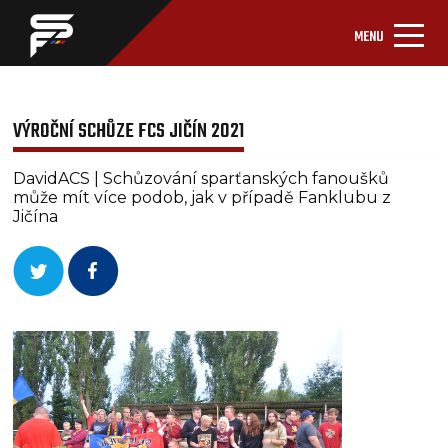
MENU
VÝROČNÍ SCHŮZE FCS JIČÍN 2021
DavidACS | Schůzování sparťanských fanoušků
může mít více podob, jak v případě Fanklubu z
Jičína