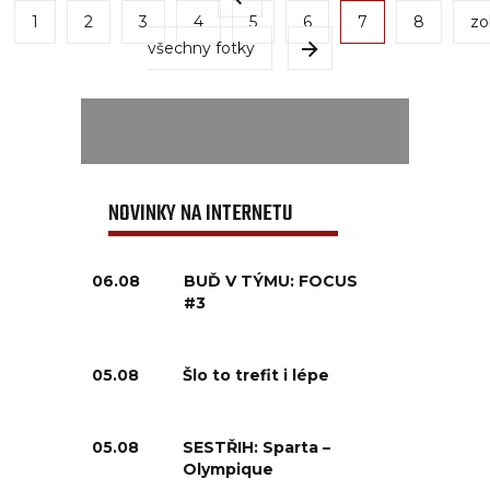
1
2
3
4
5
6
7
8
zo
všechny fotky
NOVINKY NA INTERNETU
06.08
BUĎ V TÝMU: FOCUS
#3
05.08
Šlo to trefit i lépe
05.08
SESTŘIH: Sparta –
Olympique