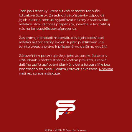
Toto jsou stránky, které si tvoří samotní fanoušci
fotbalové Sparty. Za jednotlivé příspěvky odpovídá
jejich autor a nemusí vyjadřovat názory a stanovisko
redakce. Pokud chceš přispět i ty, neváhej a kontaktuj
nás na fanousci@spartaforever.cz.
Zasláním jakéhokoli materiálu dává jeho odesílatel
redakci automaticky svolení k jeho publikování na
tomto webu a právo k případnému dalšímu využití.
Zároveň tím potvrzuje, že je jeho autorem. Jakékoliv
užití obsahu těchto stránek včetně převzetí, šíření či
dalšího zpřístupňování článků, videí a fotografií je bez
písemného souhlasu Sparta Forever zakázáno.
Pravidla
naší registrace a diskuze
.
2004 - 2026 © Sparta Forever