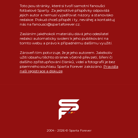
Toto jsou stránky, které si tvoří samotní fanoušci
fotbalové Sparty. Za jednotlivé příspěvky odpovídá
jejich autor a nemusí vyjadřovat názory a stanovisko
redakce. Pokud chceš přispět i ty, neváhej a kontaktuj
nás na fanousci@spartaforever.cz.
Zasláním jakéhokoli materiálu dává jeho odesílatel
redakci automaticky svolení k jeho publikování na
tomto webu a právo k případnému dalšímu využití.
Zároveň tím potvrzuje, že je jeho autorem. Jakékoliv
užití obsahu těchto stránek včetně převzetí, šíření či
dalšího zpřístupňování článků, videí a fotografií je bez
písemného souhlasu Sparta Forever zakázáno.
Pravidla
naší registrace a diskuze
.
2004 - 2026 © Sparta Forever