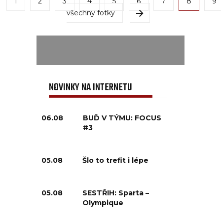
1
2
3
4
5
6
7
8
9
všechny fotky
NOVINKY NA INTERNETU
06.08
BUĎ V TÝMU: FOCUS
#3
05.08
Šlo to trefit i lépe
05.08
SESTŘIH: Sparta –
Olympique