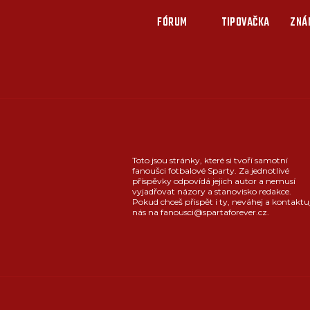
FÓRUM
TIPOVAČKA
ZNÁ
Toto jsou stránky, které si tvoří samotní
fanoušci fotbalové Sparty. Za jednotlivé
příspěvky odpovídá jejich autor a nemusí
vyjadřovat názory a stanovisko redakce.
Pokud chceš přispět i ty, neváhej a kontaktu
nás na fanousci@spartaforever.cz.