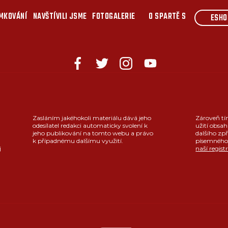
MKOVÁNÍ
NAVŠTÍVILI JSME
FOTOGALERIE
O SPARTĚ S
ESHO
Zasláním jakéhokoli materiálu dává jeho
Zároveň tí
odesílatel redakci automaticky svolení k
užití obsah
jeho publikování na tomto webu a právo
dalšího zpř
k případnému dalšímu využití.
písemného 
j
naší regist