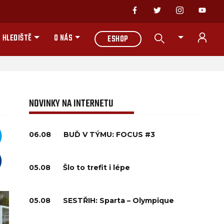
 HLEDIŠTĚ
O NÁS
ESHOP
NOVINKY NA INTERNETU
06.08
BUĎ V TÝMU: FOCUS #3
05.08
Šlo to trefit i lépe
05.08
SESTŘIH: Sparta – Olympique