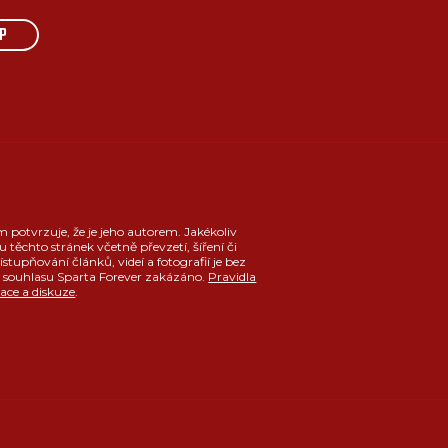
P
m potvrzuje, že je jeho autorem. Jakékoliv
u těchto stránek včetně převzetí, šíření či
ístupňování článků, videí a fotografií je bez
souhlasu Sparta Forever zakázáno.
Pravidla
race a diskuze
.