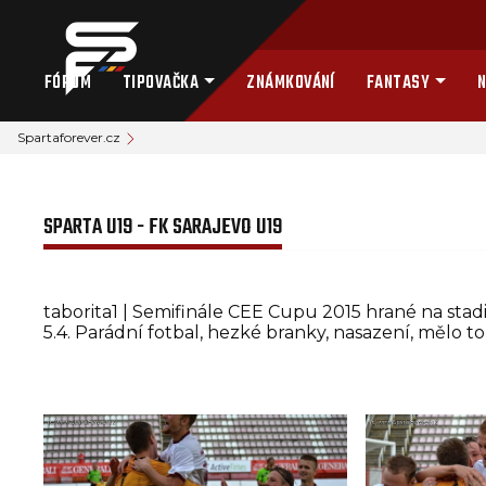
FÓRUM
TIPOVAČKA
ZNÁMKOVÁNÍ
FANTASY
N
Spartaforever.cz
SPARTA U19 - FK SARAJEVO U19
taborita1 | Semifinále CEE Cupu 2015 hrané na stadi
5.4. Parádní fotbal, hezké branky, nasazení, mělo t