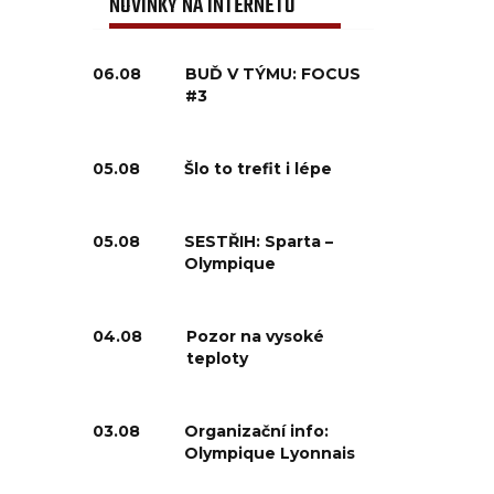
NOVINKY NA INTERNETU
06.08
BUĎ V TÝMU: FOCUS
#3
05.08
Šlo to trefit i lépe
05.08
SESTŘIH: Sparta –
Olympique
04.08
Pozor na vysoké
teploty
03.08
Organizační info:
Olympique Lyonnais