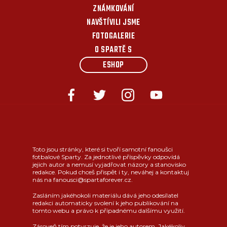
ZNÁMKOVÁNÍ
NAVŠTÍVILI JSME
FOTOGALERIE
O SPARTĚ S
ESHOP
Toto jsou stránky, které si tvoří samotní fanoušci
fotbalové Sparty. Za jednotlivé příspěvky odpovídá
jejich autor a nemusí vyjadřovat názory a stanovisko
redakce. Pokud chceš přispět i ty, neváhej a kontaktuj
nás na fanousci@spartaforever.cz.
Zasláním jakéhokoli materiálu dává jeho odesílatel
redakci automaticky svolení k jeho publikování na
tomto webu a právo k případnému dalšímu využití.
Zároveň tím potvrzuje, že je jeho autorem. Jakékoliv