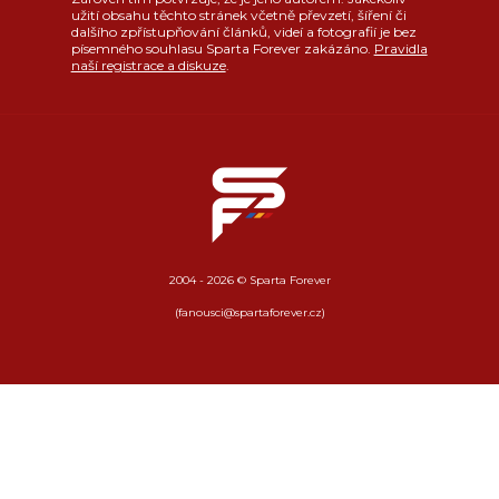
užití obsahu těchto stránek včetně převzetí, šíření či
dalšího zpřístupňování článků, videí a fotografií je bez
písemného souhlasu Sparta Forever zakázáno.
Pravidla
naší registrace a diskuze
.
2004 - 2026 © Sparta Forever
(fanousci@spartaforever.cz)