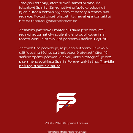
Toto jsou stránky, které si tvoří samotní fanoušci
fotbalové Sparty. Za jednotlivé příspěvky odpovídá
jejich autor a nemusí vyjadřovat názory a stanovisko
redakce. Pokud chceš přispět i ty, neváhej a kontaktuj
nás na fanousci@spartaforever.cz.
Zasláním jakéhokoli materiálu dává jeho odesílatel
redakci automaticky svolení k jeho publikování na
tomto webu a právo k případnému dalšímu využití.
Zároveň tím potvrzuje, že je jeho autorem. Jakékoliv
užití obsahu těchto stránek včetně převzetí, šíření či
dalšího zpřístupňování článků, videí a fotografií je bez
písemného souhlasu Sparta Forever zakázáno.
Pravidla
naší registrace a diskuze
.
2004 - 2026 © Sparta Forever
(fanousci@spartaforever.cz)