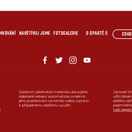
MKOVÁNÍ
NAVŠTÍVILI JSME
FOTOGALERIE
O SPARTĚ S
ESHO
Zasláním jakéhokoli materiálu dává jeho
Zároveň tí
odesílatel redakci automaticky svolení k
užití obsah
jeho publikování na tomto webu a právo
dalšího zpř
k případnému dalšímu využití.
písemného 
j
naší regist