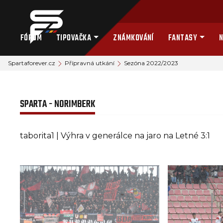
FÓRUM
TIPOVAČKA
ZNÁMKOVÁNÍ
FANTASY
N
Spartaforever.cz
Přípravná utkání
Sezóna 2022/2023
SPARTA - NORIMBERK
taborita1 | Výhra v generálce na jaro na Letné 3:1