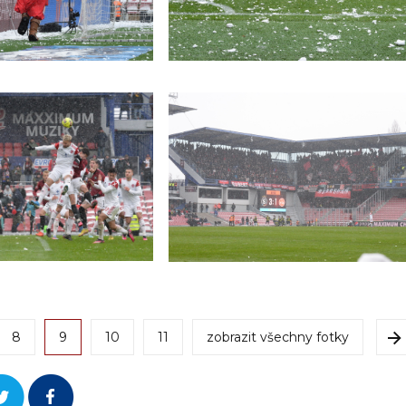
8
9
10
11
zobrazit všechny fotky