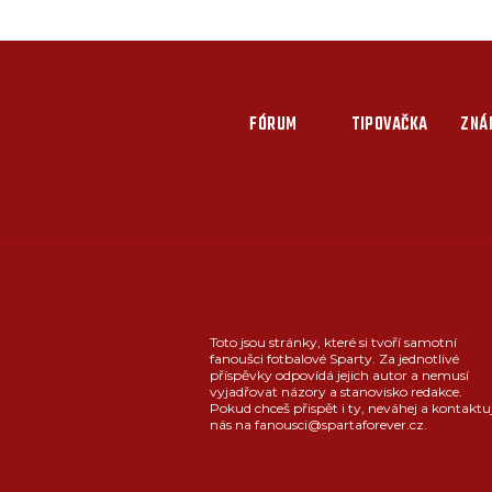
FÓRUM
TIPOVAČKA
ZNÁ
Toto jsou stránky, které si tvoří samotní
fanoušci fotbalové Sparty. Za jednotlivé
příspěvky odpovídá jejich autor a nemusí
vyjadřovat názory a stanovisko redakce.
Pokud chceš přispět i ty, neváhej a kontaktu
nás na fanousci@spartaforever.cz.