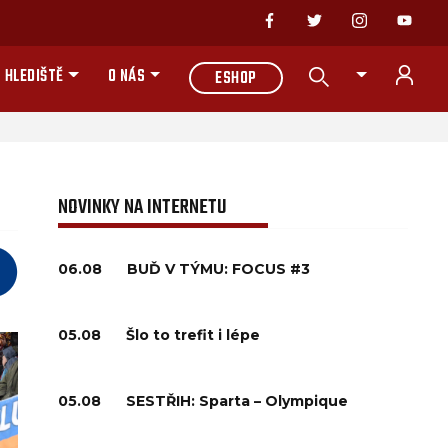
 HLEDIŠTĚ
O NÁS
ESHOP
NOVINKY NA INTERNETU
06.08
BUĎ V TÝMU: FOCUS #3
05.08
Šlo to trefit i lépe
05.08
SESTŘIH: Sparta – Olympique