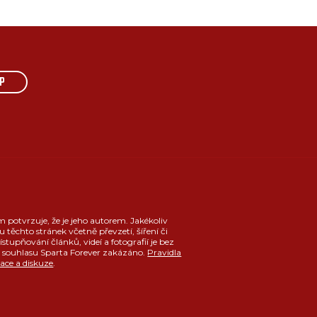
P
m potvrzuje, že je jeho autorem. Jakékoliv
u těchto stránek včetně převzetí, šíření či
ístupňování článků, videí a fotografií je bez
souhlasu Sparta Forever zakázáno.
Pravidla
race a diskuze
.