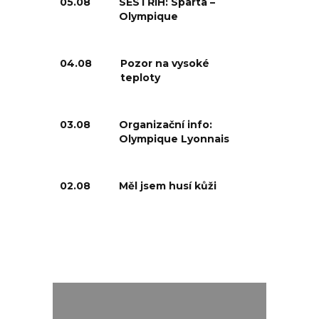
05.08
SESTŘIH: Sparta –
Olympique
04.08
Pozor na vysoké
teploty
03.08
Organizační info:
Olympique Lyonnais
02.08
Měl jsem husí kůži