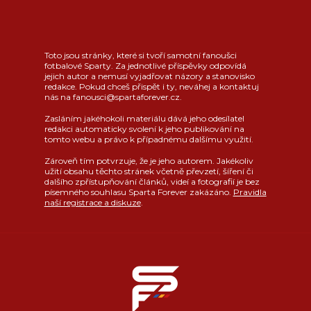
Toto jsou stránky, které si tvoří samotní fanoušci
fotbalové Sparty. Za jednotlivé příspěvky odpovídá
jejich autor a nemusí vyjadřovat názory a stanovisko
redakce. Pokud chceš přispět i ty, neváhej a kontaktuj
nás na fanousci@spartaforever.cz.
Zasláním jakéhokoli materiálu dává jeho odesílatel
redakci automaticky svolení k jeho publikování na
tomto webu a právo k případnému dalšímu využití.
Zároveň tím potvrzuje, že je jeho autorem. Jakékoliv
užití obsahu těchto stránek včetně převzetí, šíření či
dalšího zpřístupňování článků, videí a fotografií je bez
písemného souhlasu Sparta Forever zakázáno.
Pravidla
naší registrace a diskuze
.