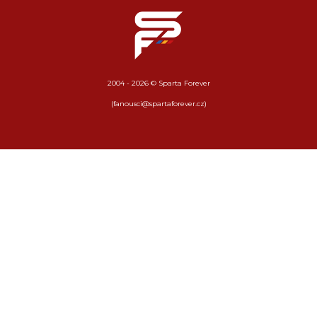
2004 - 2026 © Sparta Forever
(fanousci@spartaforever.cz)