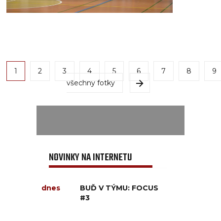
1
2
3
4
5
6
7
8
9
všechny fotky
NOVINKY NA INTERNETU
dnes
BUĎ V TÝMU: FOCUS
#3