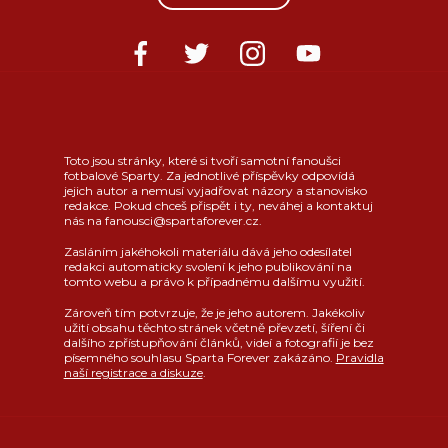
Toto jsou stránky, které si tvoří samotní fanoušci
fotbalové Sparty. Za jednotlivé příspěvky odpovídá
jejich autor a nemusí vyjadřovat názory a stanovisko
redakce. Pokud chceš přispět i ty, neváhej a kontaktuj
nás na fanousci@spartaforever.cz.
Zasláním jakéhokoli materiálu dává jeho odesílatel
redakci automaticky svolení k jeho publikování na
tomto webu a právo k případnému dalšímu využití.
Zároveň tím potvrzuje, že je jeho autorem. Jakékoliv
užití obsahu těchto stránek včetně převzetí, šíření či
dalšího zpřístupňování článků, videí a fotografií je bez
písemného souhlasu Sparta Forever zakázáno.
Pravidla
naší registrace a diskuze
.