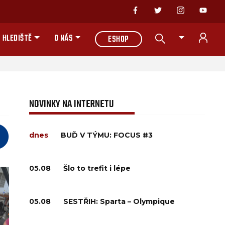
 HLEDIŠTĚ
O NÁS
ESHOP
NOVINKY NA INTERNETU
dnes
BUĎ V TÝMU: FOCUS #3
05.08
Šlo to trefit i lépe
05.08
SESTŘIH: Sparta – Olympique