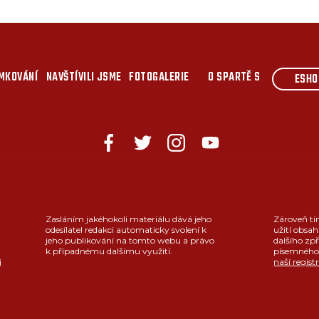
MKOVÁNÍ
NAVŠTÍVILI JSME
FOTOGALERIE
O SPARTĚ S
ESHO
Zasláním jakéhokoli materiálu dává jeho
Zároveň tí
odesílatel redakci automaticky svolení k
užití obsah
jeho publikování na tomto webu a právo
dalšího zpř
k případnému dalšímu využití.
písemného 
j
naší regist