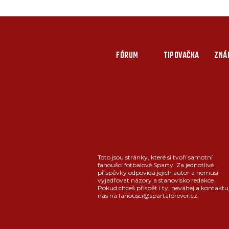
FÓRUM
TIPOVAČKA
ZNÁ
Toto jsou stránky, které si tvoří samotní
fanoušci fotbalové Sparty. Za jednotlivé
příspěvky odpovídá jejich autor a nemusí
vyjadřovat názory a stanovisko redakce.
Pokud chceš přispět i ty, neváhej a kontaktu
nás na fanousci@spartaforever.cz.