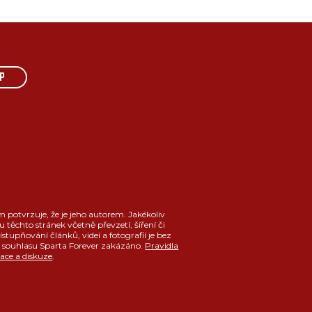
P
m potvrzuje, že je jeho autorem. Jakékoliv
u těchto stránek včetně převzetí, šíření či
ístupňování článků, videí a fotografií je bez
souhlasu Sparta Forever zakázáno.
Pravidla
race a diskuze
.