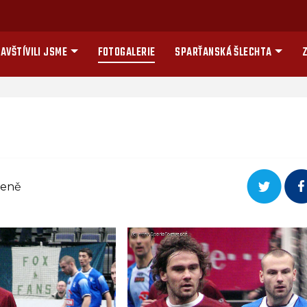
AVŠTÍVILI JSME
FOTOGALERIE
SPARŤANSKÁ ŠLECHTA
Z
reně