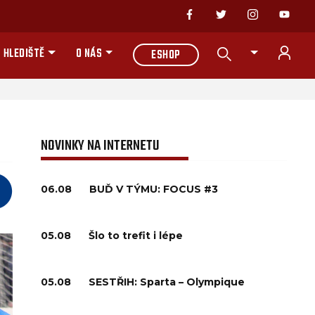
 HLEDIŠTĚ
O NÁS
ESHOP
NOVINKY NA INTERNETU
06.08
BUĎ V TÝMU: FOCUS #3
05.08
Šlo to trefit i lépe
05.08
SESTŘIH: Sparta – Olympique