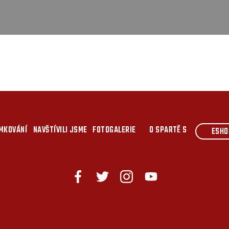
MKOVÁNÍ
NAVŠTÍVILI JSME
FOTOGALERIE
O SPARTĚ S
ESHO