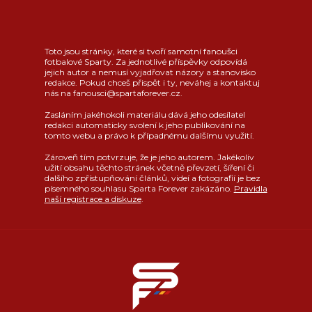
Toto jsou stránky, které si tvoří samotní fanoušci
fotbalové Sparty. Za jednotlivé příspěvky odpovídá
jejich autor a nemusí vyjadřovat názory a stanovisko
redakce. Pokud chceš přispět i ty, neváhej a kontaktuj
nás na fanousci@spartaforever.cz.
Zasláním jakéhokoli materiálu dává jeho odesílatel
redakci automaticky svolení k jeho publikování na
tomto webu a právo k případnému dalšímu využití.
Zároveň tím potvrzuje, že je jeho autorem. Jakékoliv
užití obsahu těchto stránek včetně převzetí, šíření či
dalšího zpřístupňování článků, videí a fotografií je bez
písemného souhlasu Sparta Forever zakázáno.
Pravidla
naší registrace a diskuze
.