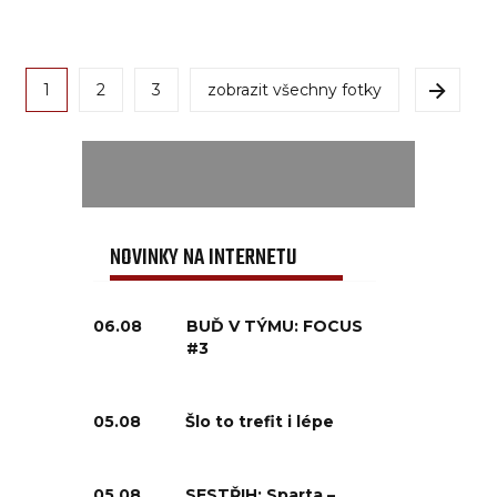
1
2
3
zobrazit všechny fotky
NOVINKY NA INTERNETU
06.08
BUĎ V TÝMU: FOCUS
#3
05.08
Šlo to trefit i lépe
05.08
SESTŘIH: Sparta –