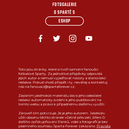
FOTOGALERIE
O SPARTĚ S
ESHOP
Toto jsou stránky, které si tvoří samotní fanoušci
fotbalové Sparty. Za jednotlivé příspěvky odpovídá
jejich autor a nemusí vyjadřovat názory a stanovisko
redakce. Pokud chceš přispět i ty, neváhej a kontaktuj
nás na fanousci@spartaforever.cz.
Zasláním jakéhokoli materiálu dává jeho odesílatel
redakci automaticky svolení k jeho publikování na
tomto webu a právo k případnému dalšímu využití.
Zároveň tím potvrzuje, že je jeho autorem. Jakékoliv
užití obsahu těchto stránek včetně převzetí, šíření či
dalšího zpřístupňování článků, videí a fotografií je bez
písemného souhlasu Sparta Forever zakázáno.
Pravidla