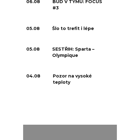
06.08
BUĎ V TÝMU: FOCUS
#3
05.08
Šlo to trefit i lépe
05.08
SESTŘIH: Sparta –
Olympique
04.08
Pozor na vysoké
teploty