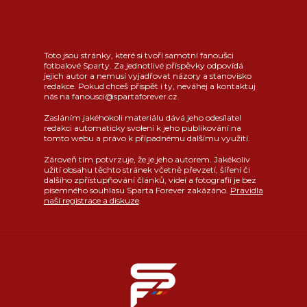
Toto jsou stránky, které si tvoří samotní fanoušci
fotbalové Sparty. Za jednotlivé příspěvky odpovídá
jejich autor a nemusí vyjadřovat názory a stanovisko
redakce. Pokud chceš přispět i ty, neváhej a kontaktuj
nás na fanousci@spartaforever.cz.
Zasláním jakéhokoli materiálu dává jeho odesílatel
redakci automaticky svolení k jeho publikování na
tomto webu a právo k případnému dalšímu využití.
Zároveň tím potvrzuje, že je jeho autorem. Jakékoliv
užití obsahu těchto stránek včetně převzetí, šíření či
dalšího zpřístupňování článků, videí a fotografií je bez
písemného souhlasu Sparta Forever zakázáno.
Pravidla
naší registrace a diskuze
.