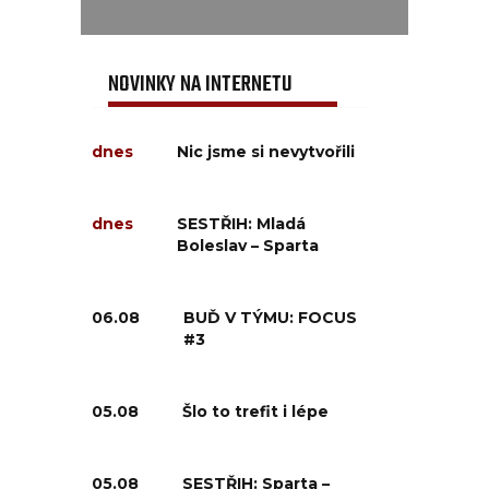
NOVINKY NA INTERNETU
dnes
Nic jsme si nevytvořili
dnes
SESTŘIH: Mladá
Boleslav – Sparta
06.08
BUĎ V TÝMU: FOCUS
#3
05.08
Šlo to trefit i lépe
05.08
SESTŘIH: Sparta –