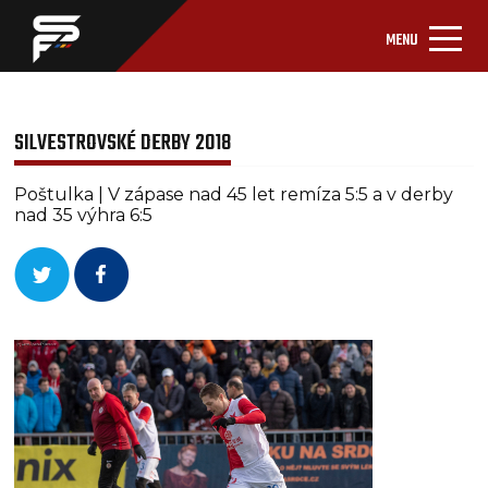
MENU
SILVESTROVSKÉ DERBY 2018
Poštulka | V zápase nad 45 let remíza 5:5 a v derby
nad 35 výhra 6:5