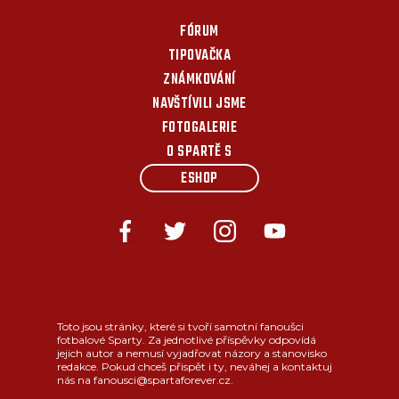
FÓRUM
TIPOVAČKA
ZNÁMKOVÁNÍ
NAVŠTÍVILI JSME
FOTOGALERIE
O SPARTĚ S
ESHOP
Toto jsou stránky, které si tvoří samotní fanoušci
fotbalové Sparty. Za jednotlivé příspěvky odpovídá
jejich autor a nemusí vyjadřovat názory a stanovisko
redakce. Pokud chceš přispět i ty, neváhej a kontaktuj
nás na fanousci@spartaforever.cz.