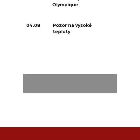
Olympique
04.08
Pozor na vysoké
teploty