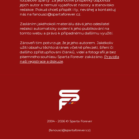
fotbalové Sparty. Za jednotlivé příspěvky odpovídá
jejich autor a nemusí vyjadřovat názory a stanovisko
redakce. Pokud chceš přispět i ty, neváhej a kontaktuj
nás na fanousci@spartaforever.cz.
Zasláním jakéhokoli materiálu dává jeho odesílatel
redakci automaticky svolení k jeho publikování na
tomto webu a právo k případnému dalšímu využití.
Zároveň tím potvrzuje, že je jeho autorem. Jakékoliv
užití obsahu těchto stránek včetně převzetí, šíření či
dalšího zpřístupňování článků, videí a fotografií je bez
písemného souhlasu Sparta Forever zakázáno.
Pravidla
naší registrace a diskuze
.
2004 - 2026 © Sparta Forever
(fanousci@spartaforever.cz)