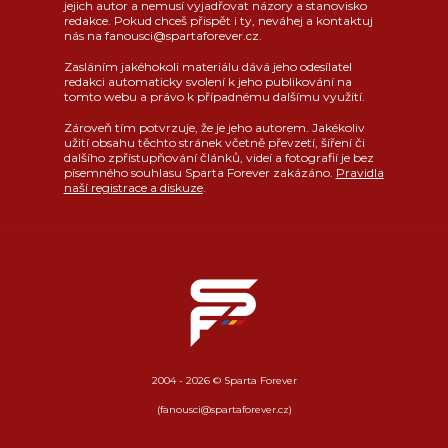
jejich autor a nemusí vyjadřovat názory a stanovisko
redakce. Pokud chceš přispět i ty, neváhej a kontaktuj
nás na fanousci@spartaforever.cz.
Zasláním jakéhokoli materiálu dává jeho odesílatel
redakci automaticky svolení k jeho publikování na
tomto webu a právo k případnému dalšímu využití.
Zároveň tím potvrzuje, že je jeho autorem. Jakékoliv
užití obsahu těchto stránek včetně převzetí, šíření či
dalšího zpřístupňování článků, videí a fotografií je bez
písemného souhlasu Sparta Forever zakázáno.
Pravidla
naší registrace a diskuze
.
2004 - 2026 © Sparta Forever
(fanousci@spartaforever.cz)