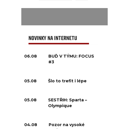
NOVINKY NA INTERNETU
06.08
BUĎ V TÝMU: FOCUS
#3
05.08
Šlo to trefit i lépe
05.08
SESTŘIH: Sparta –
Olympique
04.08
Pozor na vysoké