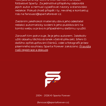
fotbalové Sparty. Za jednotlivé příspěvky odpovídá
jejich autor a nemusí vyjadřovat názory a stanovisko
redakce. Pokud chceš přispět i ty, neváhej a kontaktuj
nás na fanousci@spartaforever.cz.
Zasláním jakéhokoli materiálu dává jeho odesílatel
redakci automaticky svolení k jeho publikování na
tomto webu a právo k případnému dalšímu využití.
Zároveň tím potvrzuje, že je jeho autorem. Jakékoliv
užití obsahu těchto stránek včetně převzetí, šíření či
dalšího zpřístupňování článků, videí a fotografií je bez
písemného souhlasu Sparta Forever zakázáno.
Pravidla
naší registrace a diskuze
.
2004 - 2026 © Sparta Forever
(fanousci@spartaforever.cz)