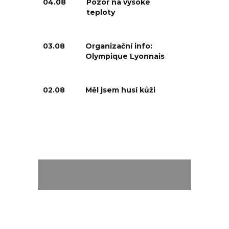
04.08
Pozor na vysoké
teploty
03.08
Organizační info:
Olympique Lyonnais
02.08
Měl jsem husí kůži