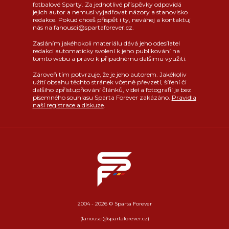
fotbalové Sparty. Za jednotlivé příspěvky odpovídá
jejich autor a nemusí vyjadřovat názory a stanovisko
redakce. Pokud chceš přispět i ty, neváhej a kontaktuj
nás na fanousci@spartaforever.cz.
Zasláním jakéhokoli materiálu dává jeho odesílatel
redakci automaticky svolení k jeho publikování na
tomto webu a právo k případnému dalšímu využití.
Zároveň tím potvrzuje, že je jeho autorem. Jakékoliv
užití obsahu těchto stránek včetně převzetí, šíření či
dalšího zpřístupňování článků, videí a fotografií je bez
písemného souhlasu Sparta Forever zakázáno.
Pravidla
naší registrace a diskuze
.
2004 - 2026 © Sparta Forever
(fanousci@spartaforever.cz)