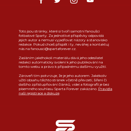
Toto jsou stránky, které si tvoří samotní fanoušci
fotbalové Sparty. Za jednotlivé příspěvky odpovídá
jejich autor a nemusí vyjadřovat názory a stanovisko
redakce. Pokud chceš přispět i ty, neváhej a kontaktuj
nás na fanousci@spartaforever.cz.
Zasláním jakéhokoli materiálu dává jeho odesílatel
redakci automaticky svolení k jeho publikování na
tomto webu a právo k případnému dalšímu využití.
Zároveň tím potvrzuje, že je jeho autorem. Jakékoliv
užití obsahu těchto stránek včetně převzetí, šíření či
dalšího zpřístupňování článků, videí a fotografií je bez
písemného souhlasu Sparta Forever zakázáno.
Pravidla
naší registrace a diskuze
.