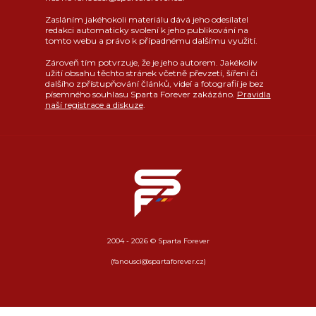
Zasláním jakéhokoli materiálu dává jeho odesílatel
redakci automaticky svolení k jeho publikování na
tomto webu a právo k případnému dalšímu využití.
Zároveň tím potvrzuje, že je jeho autorem. Jakékoliv
užití obsahu těchto stránek včetně převzetí, šíření či
dalšího zpřístupňování článků, videí a fotografií je bez
písemného souhlasu Sparta Forever zakázáno.
Pravidla
naší registrace a diskuze
.
2004 - 2026 © Sparta Forever
(fanousci@spartaforever.cz)