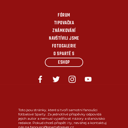
FÓRUM
TIPOVAČKA
ZNÁMKOVÁNÍ
NAVŠTÍVILI JSME
FOTOGALERIE
O SPARTĚ S
ESHOP
Toto jsou stránky, které si tvoří samotní fanoušci
fotbalové Sparty. Za jednotlivé příspěvky odpovídá
jejich autor a nemusí vyjadřovat názory a stanovisko
redakce. Pokud chceš přispět i ty, neváhej a kontaktuj
nás na fanousci@spartaforever.cz.