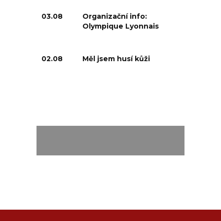
03.08
Organizační info:
Olympique Lyonnais
02.08
Měl jsem husí kůži