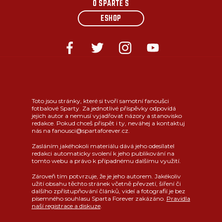
O SPARTĚ S
ESHOP
Toto jsou stránky, které si tvoří samotní fanoušci
fotbalové Sparty. Za jednotlivé příspěvky odpovídá
jejich autor a nemusí vyjadřovat názory a stanovisko
redakce. Pokud chceš přispět i ty, neváhej a kontaktuj
nás na fanousci@spartaforever.cz.
Zasláním jakéhokoli materiálu dává jeho odesílatel
redakci automaticky svolení k jeho publikování na
tomto webu a právo k případnému dalšímu využití.
Zároveň tím potvrzuje, že je jeho autorem. Jakékoliv
užití obsahu těchto stránek včetně převzetí, šíření či
dalšího zpřístupňování článků, videí a fotografií je bez
písemného souhlasu Sparta Forever zakázáno.
Pravidla
naší registrace a diskuze
.