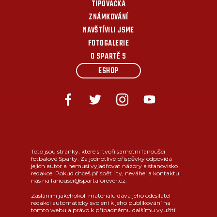
TIPOVAČKA
ZNÁMKOVÁNÍ
NAVŠTÍVILI JSME
FOTOGALERIE
O SPARTĚ S
ESHOP
Toto jsou stránky, které si tvoří samotní fanoušci
fotbalové Sparty. Za jednotlivé příspěvky odpovídá
jejich autor a nemusí vyjadřovat názory a stanovisko
redakce. Pokud chceš přispět i ty, neváhej a kontaktuj
nás na fanousci@spartaforever.cz.
Zasláním jakéhokoli materiálu dává jeho odesílatel
redakci automaticky svolení k jeho publikování na
tomto webu a právo k případnému dalšímu využití.