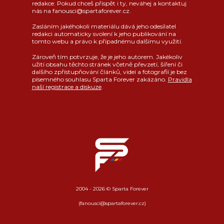
redakce. Pokud chceš přispět i ty, neváhej a kontaktuj
nás na fanousci@spartaforever.cz.
Zasláním jakéhokoli materiálu dává jeho odesílatel
redakci automaticky svolení k jeho publikování na
tomto webu a právo k případnému dalšímu využití.
Zároveň tím potvrzuje, že je jeho autorem. Jakékoliv
užití obsahu těchto stránek včetně převzetí, šíření či
dalšího zpřístupňování článků, videí a fotografií je bez
písemného souhlasu Sparta Forever zakázáno.
Pravidla
naší registrace a diskuze
.
2004 - 2026 © Sparta Forever
(fanousci@spartaforever.cz)