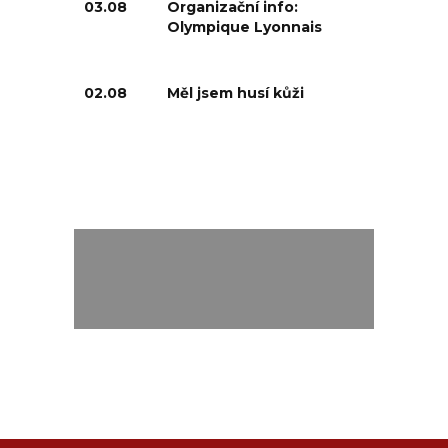
03.08
Organizační info:
Olympique Lyonnais
02.08
Měl jsem husí kůži