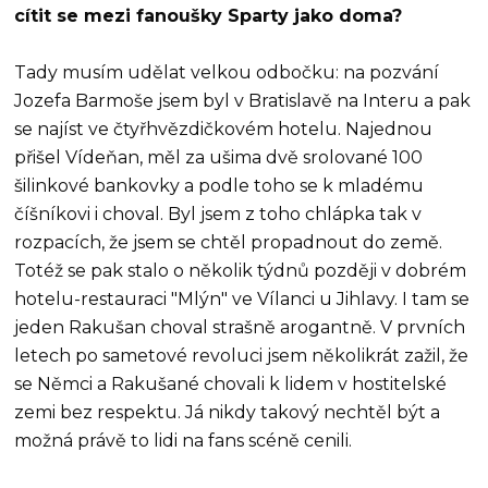
cítit se mezi fanoušky Sparty jako doma?
Tady musím udělat velkou odbočku: na pozvání
Jozefa Barmoše jsem byl v Bratislavě na Interu a pak
se najíst ve čtyřhvězdičkovém hotelu. Najednou
přišel Vídeňan, měl za ušima dvě srolované 100
šilinkové bankovky a podle toho se k mladému
číšníkovi i choval. Byl jsem z toho chlápka tak v
rozpacích, že jsem se chtěl propadnout do země.
Totéž se pak stalo o několik týdnů později v dobrém
hotelu-restauraci "Mlýn" ve Vílanci u Jihlavy. I tam se
jeden Rakušan choval strašně arogantně. V prvních
letech po sametové revoluci jsem několikrát zažil, že
se Němci a Rakušané chovali k lidem v hostitelské
zemi bez respektu. Já nikdy takový nechtěl být a
možná právě to lidi na fans scéně cenili.