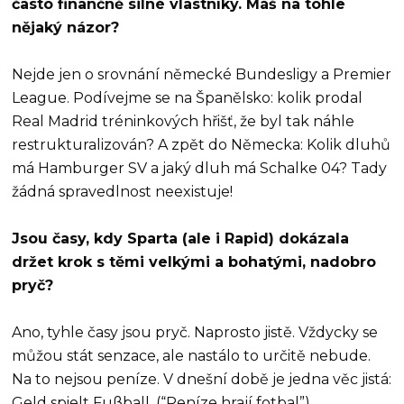
často finančně silné vlastníky. Máš na tohle
nějaký názor?
Nejde jen o srovnání německé Bundesligy a Premier
League. Podívejme se na Španělsko: kolik prodal
Real Madrid tréninkových hřišť, že byl tak náhle
restrukturalizován? A zpět do Německa: Kolik dluhů
má Hamburger SV a jaký dluh má Schalke 04? Tady
žádná spravedlnost neexistuje!
Jsou časy, kdy Sparta (ale i Rapid) dokázala
držet krok s těmi velkými a bohatými, nadobro
pryč?
Ano, tyhle časy jsou pryč. Naprosto jistě. Vždycky se
můžou stát senzace, ale nastálo to určitě nebude.
Na to nejsou peníze. V dnešní době je jedna věc jistá:
Geld spielt Fußball. (“Peníze hrají fotbal”)