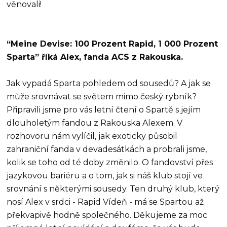
věnovali!
“Meine Devise: 100 Prozent Rapid, 1 000 Prozent
Sparta” říká Alex, fanda ACS z Rakouska.
Jak vypadá Sparta pohledem od sousedů? A jak se
může srovnávat se světem mimo český rybník?
Připravili jsme pro vás letní čtení o Spartě s jejím
dlouholetým fandou z Rakouska Alexem. V
rozhovoru nám vylíčil, jak exoticky působil
zahraniční fanda v devadesátkách a probrali jsme,
kolik se toho od té doby změnilo. O fandovství přes
jazykovou bariéru a o tom, jak si náš klub stojí ve
srovnání s některými sousedy. Ten druhý klub, který
nosí Alex v srdci - Rapid Vídeň - má se Spartou až
překvapivě hodně společného. Děkujeme za moc