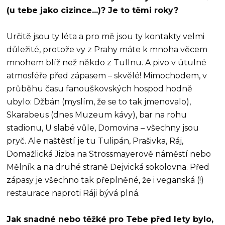
(u tebe jako cizince...)? Je to těmi roky?
Určitě jsou ty léta a pro mě jsou ty kontakty velmi
důležité, protože vy z Prahy máte k mnoha věcem
mnohem blíž než někdo z Tullnu. A pivo v útulné
atmosféře před zápasem – skvělé! Mimochodem, v
průběhu času fanouškovských hospod hodně
ubylo: Džbán (myslím, že se to tak jmenovalo),
Skarabeus (dnes Muzeum kávy), bar na rohu
stadionu, U slabé vůle, Domovina – všechny jsou
pryč. Ale naštěstí je tu Tulipán, Prašivka, Ráj,
Domažlická Jizba na Strossmayerově náměstí nebo
Mělník a na druhé straně Dejvická sokolovna. Před
zápasy je všechno tak přeplněné, že i veganská (!)
restaurace naproti Ráji bývá plná.
Jak snadné nebo těžké pro Tebe před lety bylo,