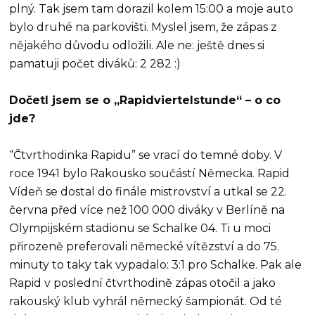
plný. Tak jsem tam dorazil kolem 15:00 a moje auto
bylo druhé na parkovišti. Myslel jsem, že zápas z
nějakého důvodu odložili. Ale ne: ještě dnes si
pamatuji počet diváků: 2 282 :)
Dočetl jsem se o „Rapidviertelstunde“ – o co
jde?
“Čtvrthodinka Rapidu” se vrací do temné doby. V
roce 1941 bylo Rakousko součástí Německa. Rapid
Vídeň se dostal do finále mistrovství a utkal se 22.
června před více než 100 000 diváky v Berlíně na
Olympijském stadionu se Schalke 04. Ti u moci
přirozeně preferovali německé vítězství a do 75.
minuty to taky tak vypadalo: 3:1 pro Schalke. Pak ale
Rapid v poslední čtvrthodině zápas otočil a jako
rakouský klub vyhrál německý šampionát. Od té