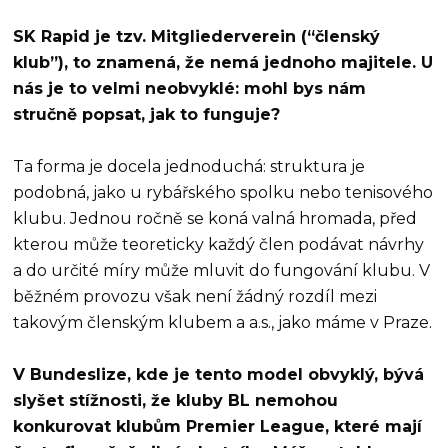
SK Rapid je tzv. Mitgliederverein (“členský
klub”), to znamená, že nemá jednoho majitele. U
nás je to velmi neobvyklé: mohl bys nám
stručně popsat, jak to funguje?
Ta forma je docela jednoduchá: struktura je
podobná, jako u rybářského spolku nebo tenisového
klubu. Jednou ročně se koná valná hromada, před
kterou může teoreticky každý člen podávat návrhy
a do určité míry může mluvit do fungování klubu. V
běžném provozu však není žádný rozdíl mezi
takovým členským klubem a a.s., jako máme v Praze.
V Bundeslize, kde je tento model obvyklý, bývá
slyšet stížnosti, že kluby BL nemohou
konkurovat klubům Premier League, které mají