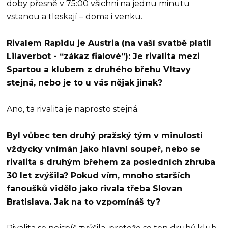
doby přesně v 75:00 všichni na jednu minutu
vstanou a tleskají – doma i venku.
Rivalem Rapidu je Austria (na vaší svatbě platil
Lilaverbot - “zákaz fialové”): Je rivalita mezi
Spartou a klubem z druhého břehu Vltavy
stejná, nebo je to u vás nějak jinak?
Ano, ta rivalita je naprosto stejná.
Byl vůbec ten druhý pražský tým v minulosti
vždycky vnímán jako hlavní soupeř, nebo se
rivalita s druhým břehem za posledních zhruba
30 let zvýšila? Pokud vím, mnoho starších
fanoušků vidělo jako rivala třeba Slovan
Bratislava. Jak na to vzpomínáš ty?