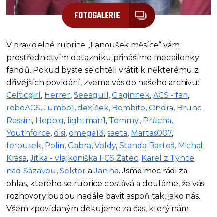
FOTOGALERIE
V pravidelné rubrice „Fanoušek měsíce“ vám
prostřednictvím dotazníku přinášíme medailonky
fandů. Pokud byste se chtěli vrátit k některému z
dřívějších povídání, zveme vás do našeho archivu:
Celticgirl
,
Herrer
,
Seeagull
,
Gaginnek
,
ACS - fan
,
roboACS
,
Jumbo1
,
dexíček
,
Bombito
,
Ondra
,
Bruno
Rossini
,
Heppig
,
lightman1
,
Tommy.
,
Průcha
,
Youthforce
,
disi
,
omega13
,
saeta
,
Martas007
,
ferousek
,
Polin
,
Gabra
,
Voldy
,
Standa Bartoš
,
Michal
Krása
,
Jitka - vlajkoniška FCS Žatec
,
Karel z Týnce
nad Sázavou
,
Sektor
a
Janina
. Jsme moc rádi za
ohlas, kterého se rubrice dostává a doufáme, že vás
rozhovory budou nadále bavit aspoň tak, jako nás.
Všem zpovídaným děkujeme za čas, který nám