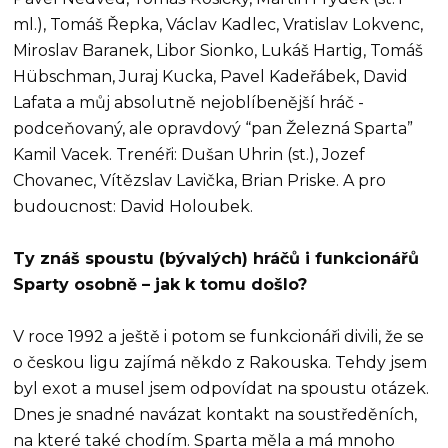
ml.), Tomáš Řepka, Václav Kadlec, Vratislav Lokvenc,
Miroslav Baranek, Libor Sionko, Lukáš Hartig, Tomáš
Hübschman, Juraj Kucka, Pavel Kadeřábek, David
Lafata a můj absolutně nejoblíbenější hráč -
podceňovaný, ale opravdový “pan Železná Sparta”
Kamil Vacek. Trenéři: Dušan Uhrin (st.), Jozef
Chovanec, Vítězslav Lavička, Brian Priske. A pro
budoucnost: David Holoubek.
Ty znáš spoustu (bývalých) hráčů i funkcionářů
Sparty osobně – jak k tomu došlo?
V roce 1992 a ještě i potom se funkcionáři divili, že se
o českou ligu zajímá někdo z Rakouska. Tehdy jsem
byl exot a musel jsem odpovídat na spoustu otázek.
Dnes je snadné navázat kontakt na soustředěních,
na které také chodím. Sparta měla a má mnoho