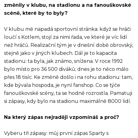
změnily v klubu, na stadionu a na fanouškovské
scéně, které by to byly?
V klubu mě napadá sportovní stránka: když se hráči
loučí s Kotlem, stojí za nimi řada, ve které je víc lidí
než hráčů. Realizační tým je v dnešní době obrovský,
stejně jako v jiných klubech. Dál je to kapacita
stadionu: ta byla, jak známo, snížena. V roce 1992
bylo místo pro 36 500 diváků; dnes je to něco málo
přes 18 tisíc. Ke změně došlo i na rohu stadionu: tam,
kde bývala hospoda, je nyní fanshop. Co se týče
fanouškovské scény, ta se hodně rozrostla. Pamatuji
si zápasy, kdy bylo na stadionu maximálně 8000 lidí.
Na který zápas nejraději vzpomínáš a proč?
Vyberu tři zápasy: můj první zápas Sparty s