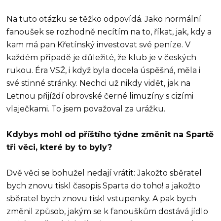
Na tuto otázku se těžko odpovídá. Jako normální
fanoušek se rozhodně necítím na to, říkat, jak, kdy a
kam má pan Křetínský investovat své peníze. V
každém případě je důležité, že klub je v českých
rukou. Éra VSŽ, i když byla docela úspěšná, měla i
své stinné stránky. Nechci už nikdy vidět, jak na
Letnou přijíždí obrovské černé limuzíny s cizími
vlaječkami. To jsem považoval za urážku.
Kdybys mohl od příštího týdne změnit na Spartě
tři věci, které by to byly?
Dvě věci se bohužel nedají vrátit: Jakožto sběratel
bych znovu tiskl časopis Sparta do toho! a jakožto
sběratel bych znovu tiskl vstupenky. A pak bych
změnil způsob, jakým se k fanouškům dostává jídlo