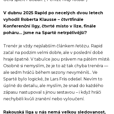
V dubnu 2025 Rapid po necelých dvou letech
vyhodil Roberta Klausse – čtvrtfinále
Konferenční ligy, čtvrté místo v lize, finále
poháru… jsme na Spartě netrpělivější?
Trenér je vždy nejslabším článkem řetězu. Rapid
začal na podzim velmi dobře, ale v poslední době
hraje špatně. V tabulce jsou právem na pátém místě.
Osobně si nemyslím, že je to až tak chyba trenéra —
ale sedm hráčů během sezony nevyměníš... Ve
Spartě bylo logické, že Lars Friis odešel. Nevím to
úplně do detailu, ale myslím, že snad do každého
zápasu nastupoval s jinou sestavou – i když hráči
nechyběli kvůli zranění nebo vyloučení.
Rakouská liga u nás nemá velkou sledovanost,