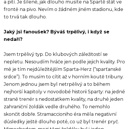
a pití. Je šílené, jak dlouho musíte na Spartě stát ve
frontě na pivo. Nevím o žádném jiném stadionu, kde
to trvá tak dlouho.
Jaký jsi fanoušek? Býváš trpělivý, i když se
nedaří?
Jsem trpělivý typ. Do klubových záležitostí se
nepletu. Nesoudím hráče jen podle jejich kvality. Pro
mě je tím nejdůležitějším Sparta-Herz (“sparťanské
srdce”). To musím to cítit až v horním koutě tribuny.
Jenom jednou jsem byl netrpělivý a to během
nejhorší kapitoly v novodobé historii Sparty: na jedné
straně trenér s nedostatkem kvality, na druhé jeden
zahraniční žoldák vedle druhého. To nemohlo
skončit dobře. Stramaccioniho éra měla negativní
důsledky ještě dlouho poté, co už byl trenér pryč.