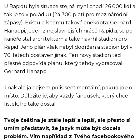
U Rapidu byla situace stejná; nyní chodí 26 000 lidí a
tak je to v pořádku (24 300 platí pro mezinárodní
zápasy). Existuje k tomu taková anekdota: Gerhard
Hanappi, jeden z nejslavnějších hráčů Rapidu, se po
kariéře stal architektem a také navrhl stadion pro
Rapid. Jeho plán však nebyl dodržen a stadion byl v
70. letech postaven jinak. Ten nový stadion teď
přesně odpovídá plánu, který tehdy vypracoval
Gerhard Hanappi.
Jinak ale já nejsem příliš sentimentální, pokud jde o
místo. Důležité je, aby každý fanoušek, který chce
lístek, ho také dostal.
Tvoje čeština je stále lepší a lepší, ale přesto si
umím představit, že jazyk může být docela
problém. Vím například z Tvého facebookového