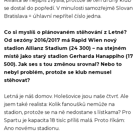
Rivalita se nejspíš zvýšila, protože se ten druhý klub
se dostal do popředí. V minulosti samozřejmě Slovan
Bratislava = úhlavní nepřítel číslo jedna.
Co si myslíš o plánovaném stěhování z Letné?
Od sezóny 2016/2017 má Rapid Wien nový
stadion Allianz Stadium (24 300) – na stejném
místě jako starý stadion Gerharda Hanappiho (17
500). Jak ses s tou změnou srovnal? Nebo to
nebyl problém, protože se klub nemusel
stěhovat?
Letná je náš domov. Holešovice jsou naše čtvrť. Ale
jsem také realista: Kolik fanoušků nemůže na
stadion, protože se na ně nedostane s lístkama? Pro
Spartu je kapacita 18 tisíc příliš malá. Proto říkám:
Ano novému stadionu.