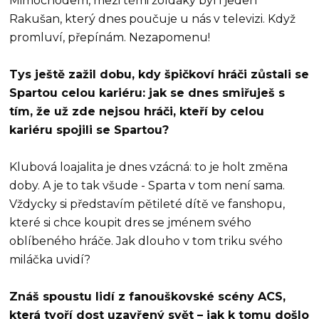
Mimochodem, mezi těmi žoldáky byl i jeden
Rakušan, který dnes poučuje u nás v televizi. Když
promluví, přepínám. Nezapomenu!
Tys ještě zažil dobu, kdy špičkoví hráči zůstali se
Spartou celou kariéru: jak se dnes smiřuješ s
tím, že už zde nejsou hráči, kteří by celou
kariéru spojili se Spartou?
Klubová loajalita je dnes vzácná: to je holt změna
doby. A je to tak všude - Sparta v tom není sama.
Vždycky si představím pětileté dítě ve fanshopu,
které si chce koupit dres se jménem svého
oblíbeného hráče. Jak dlouho v tom triku svého
miláčka uvidí?
Znáš spoustu lidí z fanouškovské scény ACS,
která tvoří dost uzavřený svět – jak k tomu došlo