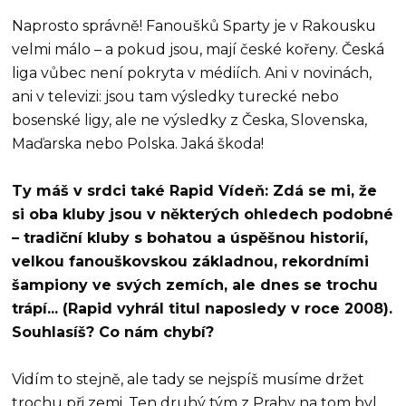
Naprosto správně! Fanoušků Sparty je v Rakousku
velmi málo – a pokud jsou, mají české kořeny. Česká
liga vůbec není pokryta v médiích. Ani v novinách,
ani v televizi: jsou tam výsledky turecké nebo
bosenské ligy, ale ne výsledky z Česka, Slovenska,
Maďarska nebo Polska. Jaká škoda!
Ty máš v srdci také Rapid Vídeň: Zdá se mi, že
si oba kluby jsou v některých ohledech podobné
– tradiční kluby s bohatou a úspěšnou historií,
velkou fanouškovskou základnou, rekordními
šampiony ve svých zemích, ale dnes se trochu
trápí... (Rapid vyhrál titul naposledy v roce 2008).
Souhlasíš? Co nám chybí?
Vidím to stejně, ale tady se nejspíš musíme držet
trochu při zemi. Ten druhý tým z Prahy na tom byl