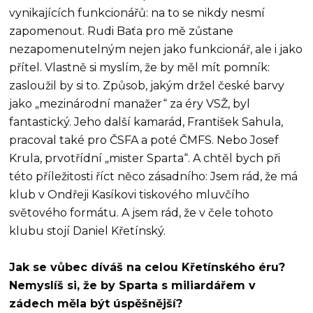
vynikajících funkcionářů: na to se nikdy nesmí
zapomenout. Rudi Baťa pro mě zůstane
nezapomenutelným nejen jako funkcionář, ale i jako
přítel. Vlastně si myslím, že by měl mít pomník:
zasloužil by si to. Způsob, jakým držel české barvy
jako „mezinárodní manažer“ za éry VSŽ, byl
fantastický. Jeho další kamarád, František Sahula,
pracoval také pro ČSFA a poté ČMFS. Nebo Josef
Krula, prvotřídní „mister Sparta“. A chtěl bych při
této příležitosti říct něco zásadního: Jsem rád, že má
klub v Ondřeji Kasíkovi tiskového mluvčího
světového formátu. A jsem rád, že v čele tohoto
klubu stojí Daniel Křetínský.
Jak se vůbec díváš na celou Křetínského éru?
Nemyslíš si, že by Sparta s miliardářem v
zádech měla být úspěšnější?