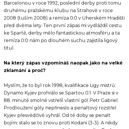
Barcelonou v roce 1992, poslední derby proti tomu
druhému pražskému klubu na Strahově v roce
2008 (tuším 2008) a remíza 0:0 v Uherském Hradišti
před dvěma lety. Ten první zápas mi vydláždil cestu
ke Spartě, derby mělo fantastickou atmosféru a ta
remíza 0:0 nám po dlouhém suchu zajistila ligový
titul.
Na který zápas vzpomínáš naopak jako na velké
zklamání a proč?
Myslím, že to byl rok 1998, kvalifikace Ligy mistrů:
Dynamo Kyjev prohrálo se Spartou 0:1. V Praze si v
88. minutě smolně vstřelil vlastní gól Petr Gabriel.
Prodloužení góly nepřineslo a penaltový rozstřel
Kyjev přesvědčivě vyhrál. Od té doby se penalt
bojím; stalo se to znovu proti Kodani (3-3). A nikdy