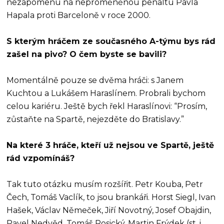
nezapomenu na neproměněnou penaltu Pavla
Hapala proti Barceloně v roce 2000.
S kterým hráčem ze současného A-týmu bys rád
zašel na pivo? O čem byste se bavili?
Momentálně pouze se dvěma hráči: s Janem
Kuchtou a Lukášem Haraslínem. Probrali bychom
celou kariéru. Ještě bych řekl Haraslínovi: “Prosím,
zůstaňte na Spartě, nejezděte do Bratislavy.”
Na které 3 hráče, kteří už nejsou ve Spartě, ještě
rád vzpomínáš?
Tak tuto otázku musím rozšířit. Petr Kouba, Petr
Čech, Tomáš Vaclík, to jsou brankáři. Horst Siegl, Ivan
Hašek, Václav Němeček, Jiří Novotný, Josef Obajdin,
Pavel Nedvěd, Tomáš Rosický, Martin Frýdek (st. i