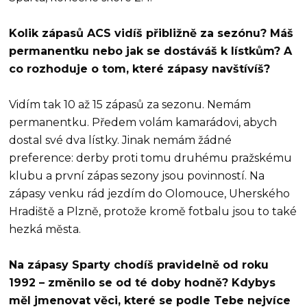
Kolik zápasů ACS vidíš přibližně za sezónu? Máš
permanentku nebo jak se dostáváš k lístkům? A
co rozhoduje o tom, které zápasy navštívíš?
Vidím tak 10 až 15 zápasů za sezonu. Nemám
permanentku. Předem volám kamarádovi, abych
dostal své dva lístky. Jinak nemám žádné
preference: derby proti tomu druhému pražskému
klubu a první zápas sezony jsou povinností. Na
zápasy venku rád jezdím do Olomouce, Uherského
Hradiště a Plzně, protože kromě fotbalu jsou to také
hezká města.
Na zápasy Sparty chodíš pravidelně od roku
1992 – změnilo se od té doby hodně? Kdybys
měl jmenovat věci, které se podle Tebe nejvíce