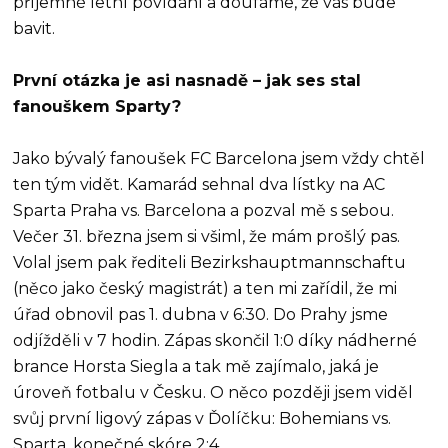
příjemné letní povídání a doufáme, že vás bude
bavit.
První otázka je asi nasnadě – jak ses stal
fanouškem Sparty?
Jako bývalý fanoušek FC Barcelona jsem vždy chtěl
ten tým vidět. Kamarád sehnal dva lístky na AC
Sparta Praha vs. Barcelona a pozval mě s sebou.
Večer 31. března jsem si všiml, že mám prošlý pas.
Volal jsem pak řediteli Bezirkshauptmannschaftu
(něco jako český magistrát) a ten mi zařídil, že mi
úřad obnovil pas 1. dubna v 6:30. Do Prahy jsme
odjížděli v 7 hodin. Zápas skončil 1:0 díky nádherné
brance Horsta Siegla a tak mě zajímalo, jaká je
úroveň fotbalu v Česku. O něco později jsem viděl
svůj první ligový zápas v Ďolíčku: Bohemians vs.
Sparta, konečné skóre 2:4.