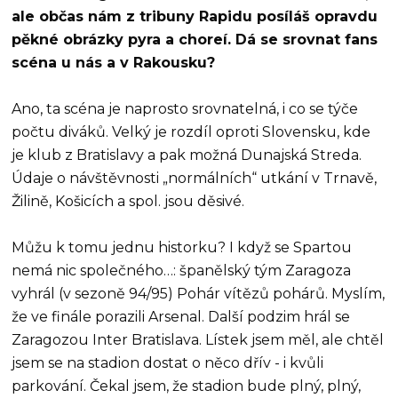
ale občas nám z tribuny Rapidu posíláš opravdu
pěkné obrázky pyra a choreí. Dá se srovnat fans
scéna u nás a v Rakousku?
Ano, ta scéna je naprosto srovnatelná, i co se týče
počtu diváků. Velký je rozdíl oproti Slovensku, kde
je klub z Bratislavy a pak možná Dunajská Streda.
Údaje o návštěvnosti „normálních“ utkání v Trnavě,
Žilině, Košicích a spol. jsou děsivé.
Můžu k tomu jednu historku? I když se Spartou
nemá nic společného…: španělský tým Zaragoza
vyhrál (v sezoně 94/95) Pohár vítězů pohárů. Myslím,
že ve finále porazili Arsenal. Další podzim hrál se
Zaragozou Inter Bratislava. Lístek jsem měl, ale chtěl
jsem se na stadion dostat o něco dřív - i kvůli
parkování. Čekal jsem, že stadion bude plný, plný,