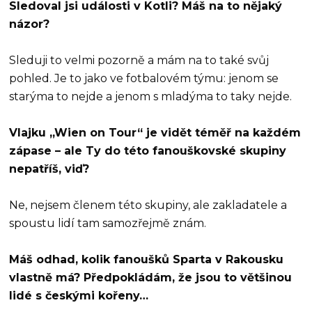
Sledoval jsi události v Kotli? Máš na to nějaký
názor?
Sleduji to velmi pozorně a mám na to také svůj
pohled. Je to jako ve fotbalovém týmu: jenom se
starýma to nejde a jenom s mladýma to taky nejde.
Vlajku „Wien on Tour“ je vidět téměř na každém
zápase – ale Ty do této fanouškovské skupiny
nepatříš, viď?
Ne, nejsem členem této skupiny, ale zakladatele a
spoustu lidí tam samozřejmě znám.
Máš odhad, kolik fanoušků Sparta v Rakousku
vlastně má? Předpokládám, že jsou to většinou
lidé s českými kořeny…