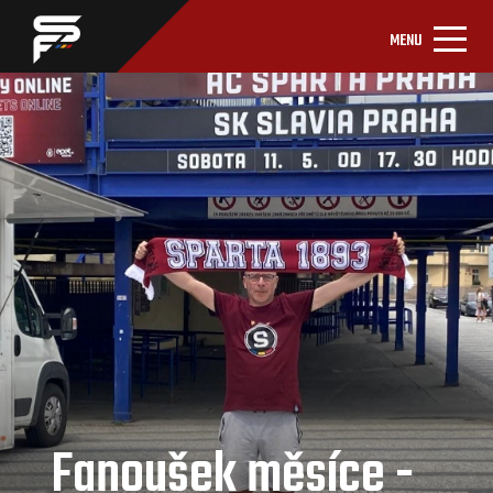
MENU
Fanoušek měsíce -