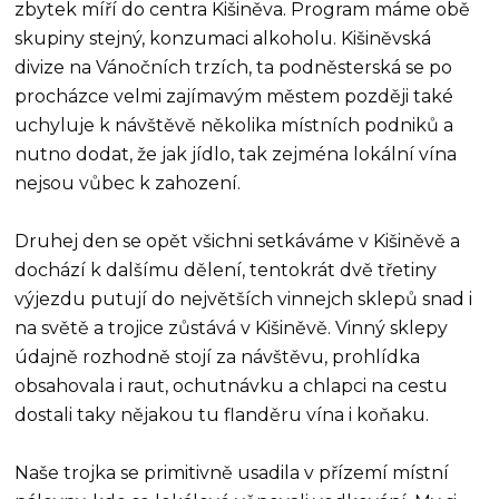
zbytek míří do centra Kišiněva. Program máme obě
skupiny stejný, konzumaci alkoholu. Kišiněvská
divize na Vánočních trzích, ta podněsterská se po
procházce velmi zajímavým městem později také
uchyluje k návštěvě několika místních podniků a
nutno dodat, že jak jídlo, tak zejména lokální vína
nejsou vůbec k zahození.
Druhej den se opět všichni setkáváme v Kišiněvě a
dochází k dalšímu dělení, tentokrát dvě třetiny
výjezdu putují do největších vinnejch sklepů snad i
na světě a trojice zůstává v Kišiněvě. Vinný sklepy
údajně rozhodně stojí za návštěvu, prohlídka
obsahovala i raut, ochutnávku a chlapci na cestu
dostali taky nějakou tu flanděru vína i koňaku.
Naše trojka se primitivně usadila v přízemí místní