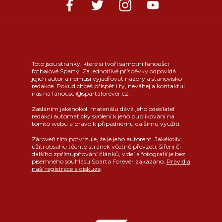
Toto jsou stránky, které si tvoří samotní fanoušci
fotbalové Sparty. Za jednotlivé příspěvky odpovídá
jejich autor a nemusí vyjadřovat názory a stanovisko
redakce. Pokud chceš přispět i ty, neváhej a kontaktuj
nás na fanousci@spartaforever.cz.
Zasláním jakéhokoli materiálu dává jeho odesílatel
redakci automaticky svolení k jeho publikování na
tomto webu a právo k případnému dalšímu využití.
Zároveň tím potvrzuje, že je jeho autorem. Jakékoliv
užití obsahu těchto stránek včetně převzetí, šíření či
dalšího zpřístupňování článků, videí a fotografií je bez
písemného souhlasu Sparta Forever zakázáno.
Pravidla
naší registrace a diskuze
.