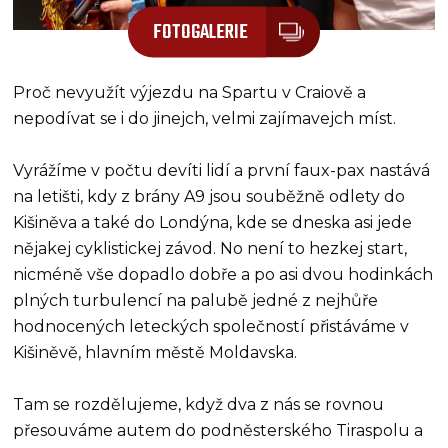
FOTOGALERIE
Proč nevyužít výjezdu na Spartu v Craiově a
nepodívat se i do jinejch, velmi zajímavejch míst.
Vyrážíme v počtu devíti lidí a první faux-pax nastává
na letišti, kdy z brány A9 jsou souběžně odlety do
Kišiněva a také do Londýna, kde se dneska asi jede
nějakej cyklistickej závod. No není to hezkej start,
nicméně vše dopadlo dobře a po asi dvou hodinkách
plných turbulencí na palubě jedné z nejhůře
hodnocených leteckých společností přistáváme v
Kišiněvě, hlavním městě Moldavska.
Tam se rozdělujeme, když dva z nás se rovnou
přesouváme autem do podněsterského Tiraspolu a