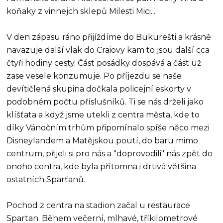
koňaky z vinnejch sklepů Milesti Mici...
V den zápasu ráno přijíždíme do Bukurešti a krásně
navazuje další vlak do Craiovy kam to jsou další cca
čtyři hodiny cesty. Část posádky dospává a část už
zase vesele konzumuje. Po příjezdu se naše
devítičlená skupina dočkala policejní eskorty v
podobném počtu příslušníků. Ti se nás drželi jako
klíšťata a když jsme utekli z centra města, kde to
díky Vánočním trhům připomínalo spíše něco mezi
Disneylandem a Matějskou poutí, do baru mimo
centrum, přijeli si pro nás a "doprovodili" nás zpět do
onoho centra, kde byla přítomna i drtivá většina
ostatních Sparťanů.
Pochod z centra na stadion začal u restaurace
Spartan. Během večerní, mlhavé, tříkilometrové