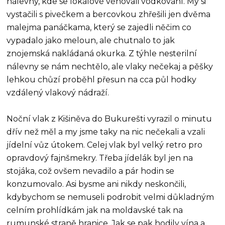
nálevny, kde se lokálové věnovali vodkování. My si
vystačili s pivečkem a bercovkou zhřešili jen dvěma
malejma panáčkama, který se zajedli něčim co
vypadalo jako meloun, ale chutnalo to jak
znojemská nakládaná okurka. Z týhle nesterilní
nálevny se nám nechtělo, ale vlaky nečekaj a pěšky
lehkou chůzí proběhl přesun na cca půl hodky
vzdálený vlakový nádraží.
Noční vlak z Kišiněva do Bukurešti vyrazil o minutu
dřív než měl a my jsme taky na nic nečekali a vzali
jídelní vůz útokem. Celej vlak byl velký retro pro
opravdový fajnšmekry. Třeba jídelák byl jen na
stojáka, což ovšem nevadilo a pár hodin se
konzumovalo. Asi bysme ani nikdy neskončili,
kdybychom se nemuseli podrobit velmi důkladným
celním prohlídkám jak na moldavské tak na
rumunské straně hranice. Jak se pak hodily vína a