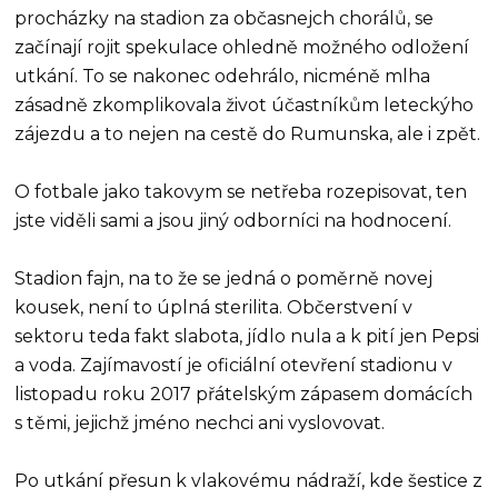
procházky na stadion za občasnejch chorálů, se
začínají rojit spekulace ohledně možného odložení
utkání. To se nakonec odehrálo, nicméně mlha
zásadně zkomplikovala život účastníkům leteckýho
zájezdu a to nejen na cestě do Rumunska, ale i zpět.
O fotbale jako takovym se netřeba rozepisovat, ten
jste viděli sami a jsou jiný odborníci na hodnocení.
Stadion fajn, na to že se jedná o poměrně novej
kousek, není to úplná sterilita. Občerstvení v
sektoru teda fakt slabota, jídlo nula a k pití jen Pepsi
a voda. Zajímavostí je oficiální otevření stadionu v
listopadu roku 2017 přátelským zápasem domácích
s těmi, jejichž jméno nechci ani vyslovovat.
Po utkání přesun k vlakovému nádraží, kde šestice z