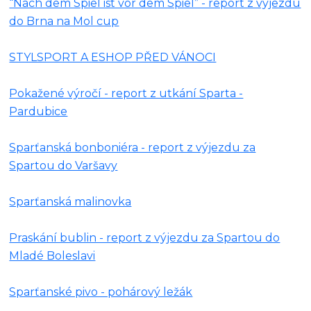
“Nach dem Spiel ist vor dem Spiel” - report z výjezdu
do Brna na Mol cup
STYLSPORT A ESHOP PŘED VÁNOCI
Pokažené výročí - report z utkání Sparta -
Pardubice
Sparťanská bonboniéra - report z výjezdu za
Spartou do Varšavy
Sparťanská malinovka
Praskání bublin - report z výjezdu za Spartou do
Mladé Boleslavi
Sparťanské pivo - pohárový ležák