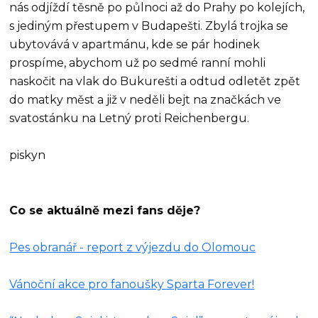
nás odjíždí těsně po půlnoci až do Prahy po kolejích,
s jediným přestupem v Budapešti. Zbylá trojka se
ubytovává v apartmánu, kde se pár hodinek
prospíme, abychom už po sedmé ranní mohli
naskočit na vlak do Bukurešti a odtud odletět zpět
do matky měst a již v neděli bejt na značkách ve
svatostánku na Letný proti Reichenbergu.
piskyn
Co se aktuálně mezi fans děje?
Pes obranář - report z výjezdu do Olomouc
Vánoční akce pro fanoušky Sparta Forever!