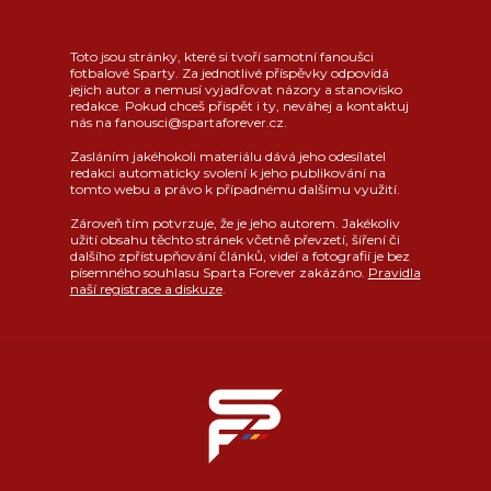
Toto jsou stránky, které si tvoří samotní fanoušci
fotbalové Sparty. Za jednotlivé příspěvky odpovídá
jejich autor a nemusí vyjadřovat názory a stanovisko
redakce. Pokud chceš přispět i ty, neváhej a kontaktuj
nás na fanousci@spartaforever.cz.
Zasláním jakéhokoli materiálu dává jeho odesílatel
redakci automaticky svolení k jeho publikování na
tomto webu a právo k případnému dalšímu využití.
Zároveň tím potvrzuje, že je jeho autorem. Jakékoliv
užití obsahu těchto stránek včetně převzetí, šíření či
dalšího zpřístupňování článků, videí a fotografií je bez
písemného souhlasu Sparta Forever zakázáno.
Pravidla
naší registrace a diskuze
.