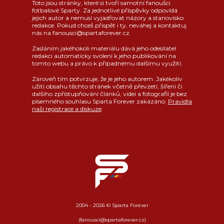
Toto jsou stránky, které si tvoří samotní fanoušci
fotbalové Sparty. Za jednotlivé příspěvky odpovídá
jejich autor a nemusí vyjadřovat názory a stanovisko
redakce. Pokud chceš přispět i ty, neváhej a kontaktuj
nás na fanousci@spartaforever.cz.
Zasláním jakéhokoli materiálu dává jeho odesílatel
redakci automaticky svolení k jeho publikování na
tomto webu a právo k případnému dalšímu využití.
Zároveň tím potvrzuje, že je jeho autorem. Jakékoliv
užití obsahu těchto stránek včetně převzetí, šíření či
dalšího zpřístupňování článků, videí a fotografií je bez
písemného souhlasu Sparta Forever zakázáno.
Pravidla
naší registrace a diskuze
.
2004 - 2026 © Sparta Forever
(fanousci@spartaforever.cz)