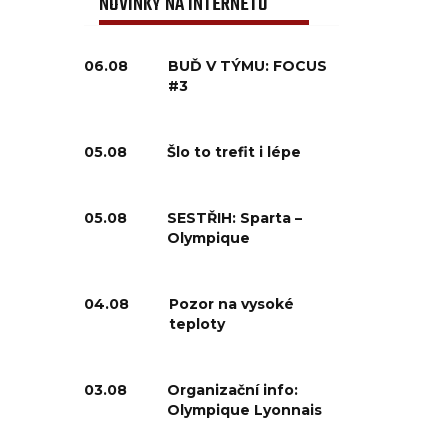
NOVINKY NA INTERNETU
06.08
BUĎ V TÝMU: FOCUS
#3
05.08
Šlo to trefit i lépe
05.08
SESTŘIH: Sparta –
Olympique
04.08
Pozor na vysoké
teploty
03.08
Organizační info:
Olympique Lyonnais