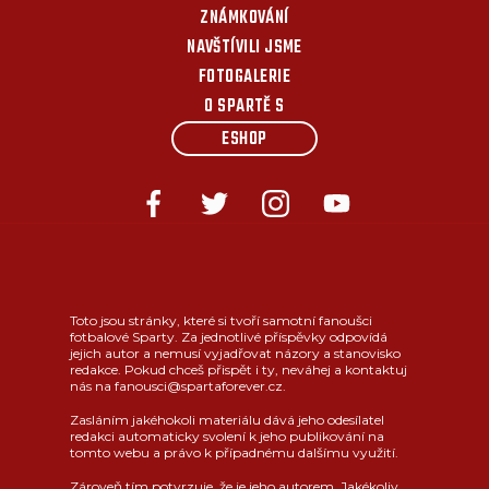
ZNÁMKOVÁNÍ
NAVŠTÍVILI JSME
FOTOGALERIE
O SPARTĚ S
ESHOP
Toto jsou stránky, které si tvoří samotní fanoušci
fotbalové Sparty. Za jednotlivé příspěvky odpovídá
jejich autor a nemusí vyjadřovat názory a stanovisko
redakce. Pokud chceš přispět i ty, neváhej a kontaktuj
nás na fanousci@spartaforever.cz.
Zasláním jakéhokoli materiálu dává jeho odesílatel
redakci automaticky svolení k jeho publikování na
tomto webu a právo k případnému dalšímu využití.
Zároveň tím potvrzuje, že je jeho autorem. Jakékoliv