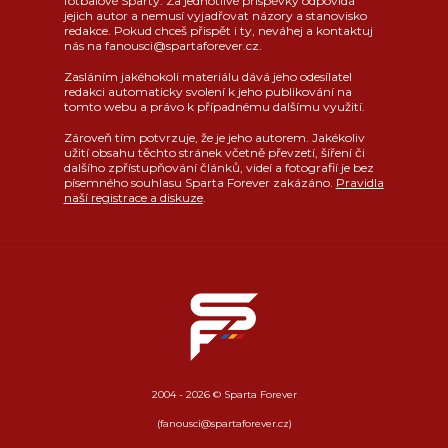
fotbalové Sparty. Za jednotlivé příspěvky odpovídá
jejich autor a nemusí vyjadřovat názory a stanovisko
redakce. Pokud chceš přispět i ty, neváhej a kontaktuj
nás na fanousci@spartaforever.cz.
Zasláním jakéhokoli materiálu dává jeho odesílatel
redakci automaticky svolení k jeho publikování na
tomto webu a právo k případnému dalšímu využití.
Zároveň tím potvrzuje, že je jeho autorem. Jakékoliv
užití obsahu těchto stránek včetně převzetí, šíření či
dalšího zpřístupňování článků, videí a fotografií je bez
písemného souhlasu Sparta Forever zakázáno.
Pravidla
naší registrace a diskuze
.
2004 - 2026 © Sparta Forever
(fanousci@spartaforever.cz)