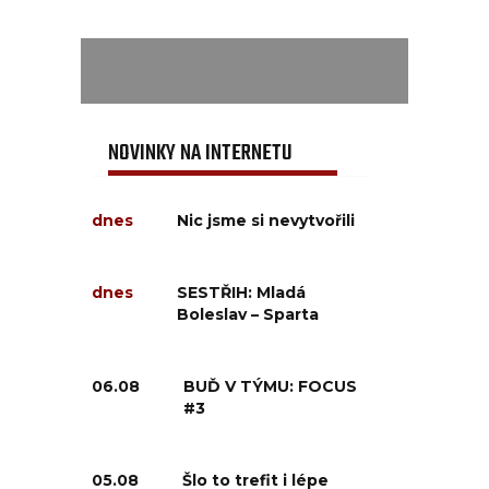
NOVINKY NA INTERNETU
dnes
Nic jsme si nevytvořili
dnes
SESTŘIH: Mladá
Boleslav – Sparta
06.08
BUĎ V TÝMU: FOCUS
#3
05.08
Šlo to trefit i lépe