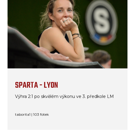
SPARTA - LYON
Výhra 2:1 po skvělém výkonu ve 3. předkole LM
taborita1 | 103 fotek