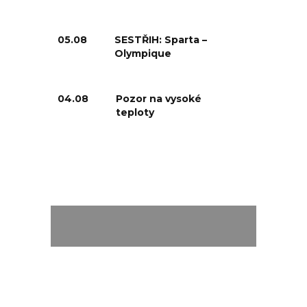
05.08
SESTŘIH: Sparta –
Olympique
04.08
Pozor na vysoké
teploty