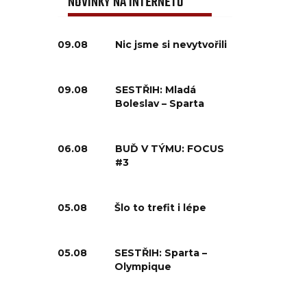
NOVINKY NA INTERNETU
09.08
Nic jsme si nevytvořili
09.08
SESTŘIH: Mladá
Boleslav – Sparta
06.08
BUĎ V TÝMU: FOCUS
#3
05.08
Šlo to trefit i lépe
05.08
SESTŘIH: Sparta –
Olympique