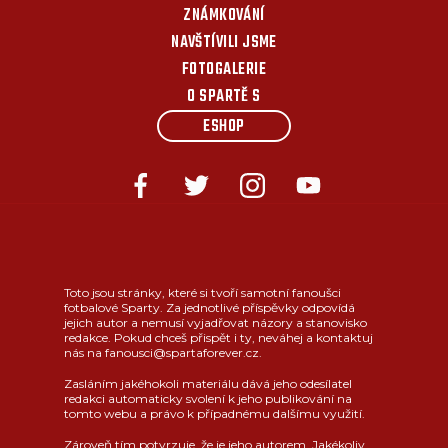
ZNÁMKOVÁNÍ
NAVŠTÍVILI JSME
FOTOGALERIE
O SPARTĚ S
ESHOP
Toto jsou stránky, které si tvoří samotní fanoušci
fotbalové Sparty. Za jednotlivé příspěvky odpovídá
jejich autor a nemusí vyjadřovat názory a stanovisko
redakce. Pokud chceš přispět i ty, neváhej a kontaktuj
nás na fanousci@spartaforever.cz.
Zasláním jakéhokoli materiálu dává jeho odesílatel
redakci automaticky svolení k jeho publikování na
tomto webu a právo k případnému dalšímu využití.
Zároveň tím potvrzuje, že je jeho autorem. Jakékoliv