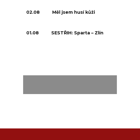
02.08
Měl jsem husí kůži
01.08
SESTŘIH: Sparta – Zlín