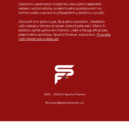
Zasláním jakéhokoli materiálu dává jeho odesílatel
redakci automaticky svolení k jeho publikování na
tomto webu a právo k případnému dalšímu využití.
Zároveň tím potvrzuje, že je jeho autorem. Jakékoliv
užití obsahu těchto stránek včetně převzetí, šíření či
dalšího zpřístupňování článků, videí a fotografií je bez
písemného souhlasu Sparta Forever zakázáno.
Pravidla
naší registrace a diskuze
.
2004 - 2026 © Sparta Forever
(fanousci@spartaforever.cz)