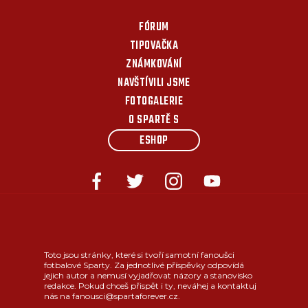
FÓRUM
TIPOVAČKA
ZNÁMKOVÁNÍ
NAVŠTÍVILI JSME
FOTOGALERIE
O SPARTĚ S
ESHOP
Toto jsou stránky, které si tvoří samotní fanoušci
fotbalové Sparty. Za jednotlivé příspěvky odpovídá
jejich autor a nemusí vyjadřovat názory a stanovisko
redakce. Pokud chceš přispět i ty, neváhej a kontaktuj
nás na fanousci@spartaforever.cz.