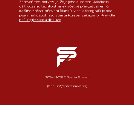
Zároveň tím potvrzuje, že je jeho autorem. Jakékoliv
užití obsahu těchto stránek včetně převzetí, šíření či
dalšího zpřístupňování článků, videí a fotografií je bez
písemného souhlasu Sparta Forever zakázáno.
Pravidla
naší registrace a diskuze
.
2004 - 2026 © Sparta Forever
(fanousci@spartaforever.cz)