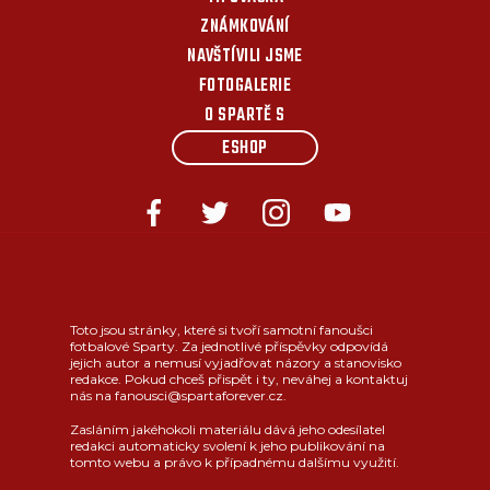
ZNÁMKOVÁNÍ
NAVŠTÍVILI JSME
FOTOGALERIE
O SPARTĚ S
ESHOP
Toto jsou stránky, které si tvoří samotní fanoušci
fotbalové Sparty. Za jednotlivé příspěvky odpovídá
jejich autor a nemusí vyjadřovat názory a stanovisko
redakce. Pokud chceš přispět i ty, neváhej a kontaktuj
nás na fanousci@spartaforever.cz.
Zasláním jakéhokoli materiálu dává jeho odesílatel
redakci automaticky svolení k jeho publikování na
tomto webu a právo k případnému dalšímu využití.