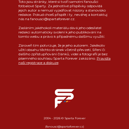
Toto jsou stránky, které si tvoří samotní fanoušci
fotbalové Sparty. Za jednotlivé příspěvky odpovídá
jejich autor a nemusí vyjadřovat názory a stanovisko
redakce. Pokud chceš přispět i ty, neváhej a kontaktuj
nás na fanousci@spartaforever.cz.
Zasláním jakéhokoli materiálu dává jeho odesílatel
redakci automaticky svolení k jeho publikování na
tomto webu a právo k případnému dalšímu využití.
Zároveň tím potvrzuje, že je jeho autorem. Jakékoliv
užití obsahu těchto stránek včetně převzetí, šíření či
dalšího zpřístupňování článků, videí a fotografií je bez
písemného souhlasu Sparta Forever zakázáno.
Pravidla
naší registrace a diskuze
.
2004 - 2026 © Sparta Forever
(fanousci@spartaforever.cz)