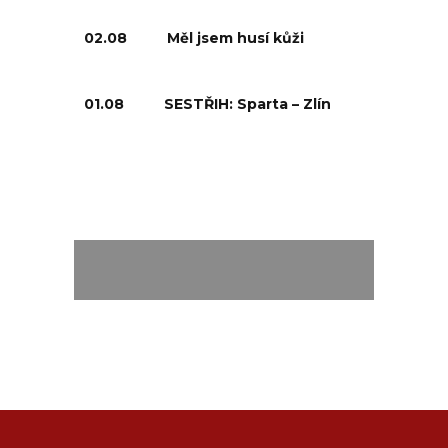
02.08
Měl jsem husí kůži
01.08
SESTŘIH: Sparta – Zlín