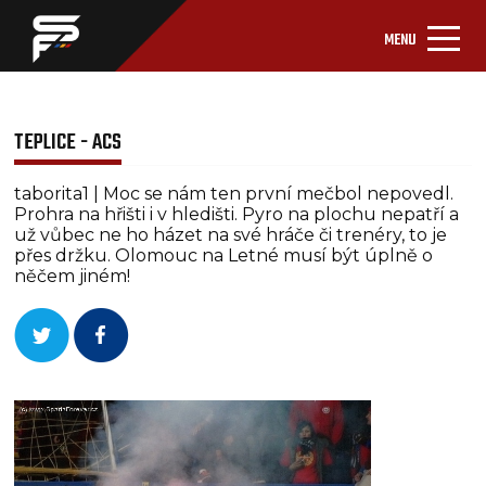
MENU
TEPLICE - ACS
taborita1 | Moc se nám ten první mečbol nepovedl.
Prohra na hřišti i v hledišti. Pyro na plochu nepatří a
už vůbec ne ho házet na své hráče či trenéry, to je
přes držku. Olomouc na Letné musí být úplně o
něčem jiném!