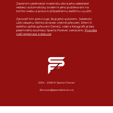
Zasláním jakéhokoli materiálu dává jeho odesílatel
redakci automaticky svolení k jeho publikování na
tomto webu a právo k případnému dalšímu využití.
Zároveň tím potvrzuje, že je jeho autorem. Jakékoliv
užití obsahu těchto stránek včetně převzetí, šíření či
dalšího zpřístupňování článků, videí a fotografií je bez
písemného souhlasu Sparta Forever zakázáno.
Pravidla
naší registrace a diskuze
.
2004 - 2026 © Sparta Forever
(fanousci@spartaforever.cz)