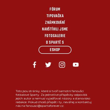
FÓRUM
TIPOVAČKA
ZNÁMKOVÁNÍ
NAVŠTÍVILI JSME
FOTOGALERIE
O SPARTĚ S
ESHOP
Toto jsou stránky, které si tvoří samotní fanoušci
fotbalové Sparty. Za jednotlivé příspěvky odpovídá
jejich autor a nemusí vyjadřovat názory a stanovisko
redakce. Pokud chceš přispět i ty, neváhej a kontaktuj
nás na fanousci@spartaforever.cz.