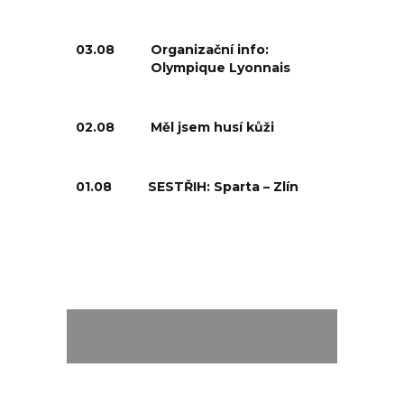
03.08
Organizační info:
Olympique Lyonnais
02.08
Měl jsem husí kůži
01.08
SESTŘIH: Sparta – Zlín