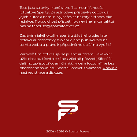
Toto jsou stránky, které si tvoří samotní fanoušci
fotbalové Sparty. Za jednotlivé příspěvky odpovídá
jejich autor a nemusí vyjadřovat názory a stanovisko
redakce. Pokud chceš přispět i ty, neváhej a kontaktuj
nás na fanousci@spartaforever.cz.
Zasláním jakéhokoli materiálu dává jeho odesílatel
redakci automaticky svolení k jeho publikování na
tomto webu a právo k případnému dalšímu využití.
Zároveň tím potvrzuje, že je jeho autorem. Jakékoliv
užití obsahu těchto stránek včetně převzetí, šíření či
dalšího zpřístupňování článků, videí a fotografií je bez
písemného souhlasu Sparta Forever zakázáno.
Pravidla
naší registrace a diskuze
.
2004 - 2026 © Sparta Forever