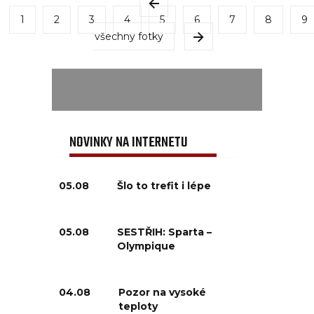
1
2
3
4
5
6
7
8
9
všechny fotky
NOVINKY NA INTERNETU
05.08
Šlo to trefit i lépe
05.08
SESTŘIH: Sparta –
Olympique
04.08
Pozor na vysoké
teploty