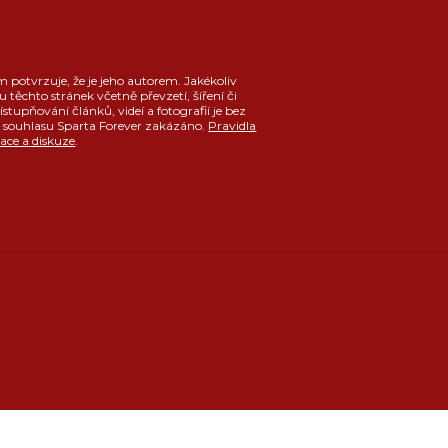
m potvrzuje, že je jeho autorem. Jakékoliv
u těchto stránek včetně převzetí, šíření či
ístupňování článků, videí a fotografií je bez
souhlasu Sparta Forever zakázáno.
Pravidla
race a diskuze
.