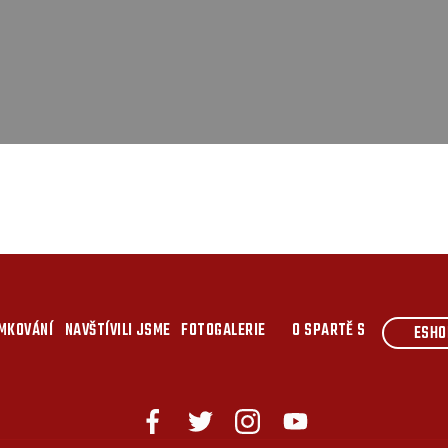
MKOVÁNÍ
NAVŠTÍVILI JSME
FOTOGALERIE
O SPARTĚ S
ESHO