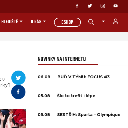
 HLEDIŠTĚ
O NÁS
ESHOP
NOVINKY NA INTERNETU
06.08
BUĎ V TÝMU: FOCUS #3
k v
árky?
05.08
Šlo to trefit i lépe
05.08
SESTŘIH: Sparta – Olympique