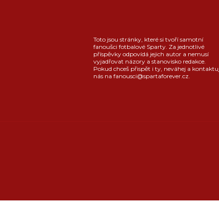
Toto jsou stránky, které si tvoří samotní
fanoušci fotbalové Sparty. Za jednotlivé
příspěvky odpovídá jejich autor a nemusí
vyjadřovat názory a stanovisko redakce.
Pokud chceš přispět i ty, neváhej a kontaktu
nás na fanousci@spartaforever.cz.