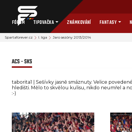
FÓRUM
TIPOVAČKA
ZNÁMKOVÁNÍ
FANTASY
N
Spartaforever.cz
I. liga
Jaro sezóny 2013/2014
ACS - SKS
taborita1 | Sešívky jasně smáznuty. Velice povedené o
hledišti. Mělo to skvělou kulisu, nikdo neumřel a no
:-)