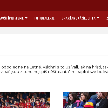
AVŠTÍVILI JSME
FOTOGALERIE
SPARŤANSKÁ ŠLECHTA
Z
dpoledne na Letné. Všichni si to užívali, jak na hřišti, ta
vináři jsou z toho nejspíš něšťastní...čím naplní své bulv