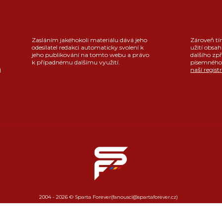
Zasláním jakéhokoli materiálu dává jeho
Zároveň tí
odesílatel redakci automaticky svolení k
užití obsah
jeho publikování na tomto webu a právo
dalšího zpř
k případnému dalšímu využití.
písemného 
j
naší regist
2004 - 2026 © Sparta Forever
(fanousci@spartaforever.cz)