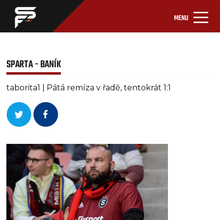
MENU
SPARTA - BANÍK
taborita1 | Pátá remíza v řadě, tentokrát 1:1