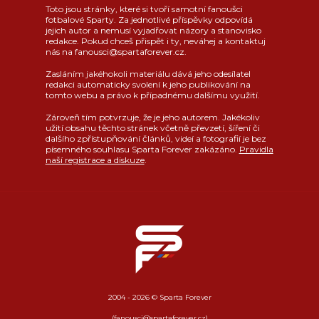
Toto jsou stránky, které si tvoří samotní fanoušci
fotbalové Sparty. Za jednotlivé příspěvky odpovídá
jejich autor a nemusí vyjadřovat názory a stanovisko
redakce. Pokud chceš přispět i ty, neváhej a kontaktuj
nás na fanousci@spartaforever.cz.
Zasláním jakéhokoli materiálu dává jeho odesílatel
redakci automaticky svolení k jeho publikování na
tomto webu a právo k případnému dalšímu využití.
Zároveň tím potvrzuje, že je jeho autorem. Jakékoliv
užití obsahu těchto stránek včetně převzetí, šíření či
dalšího zpřístupňování článků, videí a fotografií je bez
písemného souhlasu Sparta Forever zakázáno.
Pravidla
naší registrace a diskuze
.
2004 - 2026 © Sparta Forever
(fanousci@spartaforever.cz)