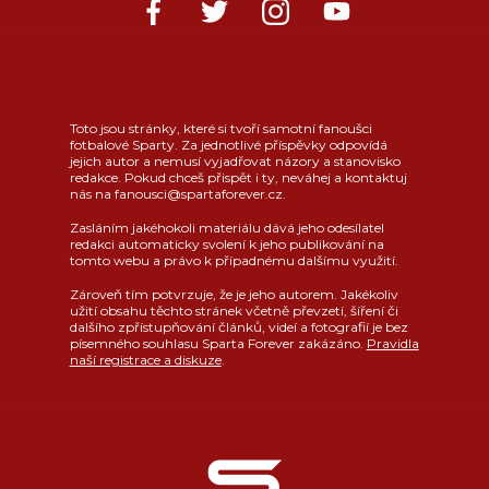
Toto jsou stránky, které si tvoří samotní fanoušci
fotbalové Sparty. Za jednotlivé příspěvky odpovídá
jejich autor a nemusí vyjadřovat názory a stanovisko
redakce. Pokud chceš přispět i ty, neváhej a kontaktuj
nás na fanousci@spartaforever.cz.
Zasláním jakéhokoli materiálu dává jeho odesílatel
redakci automaticky svolení k jeho publikování na
tomto webu a právo k případnému dalšímu využití.
Zároveň tím potvrzuje, že je jeho autorem. Jakékoliv
užití obsahu těchto stránek včetně převzetí, šíření či
dalšího zpřístupňování článků, videí a fotografií je bez
písemného souhlasu Sparta Forever zakázáno.
Pravidla
naší registrace a diskuze
.