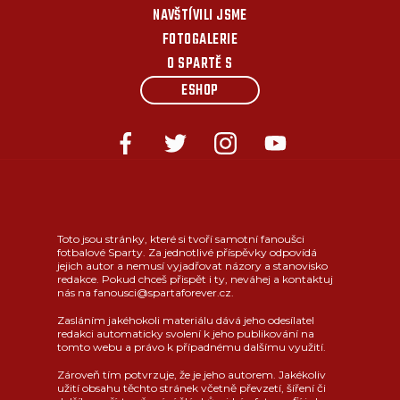
NAVŠTÍVILI JSME
FOTOGALERIE
O SPARTĚ S
ESHOP
Toto jsou stránky, které si tvoří samotní fanoušci
fotbalové Sparty. Za jednotlivé příspěvky odpovídá
jejich autor a nemusí vyjadřovat názory a stanovisko
redakce. Pokud chceš přispět i ty, neváhej a kontaktuj
nás na fanousci@spartaforever.cz.
Zasláním jakéhokoli materiálu dává jeho odesílatel
redakci automaticky svolení k jeho publikování na
tomto webu a právo k případnému dalšímu využití.
Zároveň tím potvrzuje, že je jeho autorem. Jakékoliv
užití obsahu těchto stránek včetně převzetí, šíření či