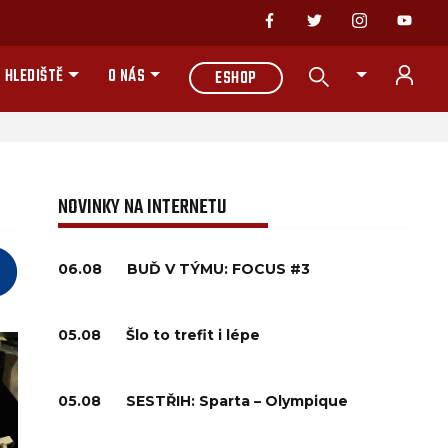
 HLEDIŠTĚ
O NÁS
ESHOP
NOVINKY NA INTERNETU
06.08
BUĎ V TÝMU: FOCUS #3
05.08
Šlo to trefit i lépe
05.08
SESTŘIH: Sparta – Olympique