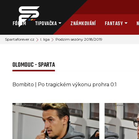
FÓRUM
TIPOVAČKA
ZNÁMKOVÁNÍ
FANTASY
N
Spartaforever.cz
I. liga
Podzim sezóny 2018/2019
OLOMOUC - SPARTA
Bombito | Po tragickém výkonu prohra 0:1