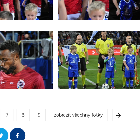
7
8
9
zobrazit všechny fotky