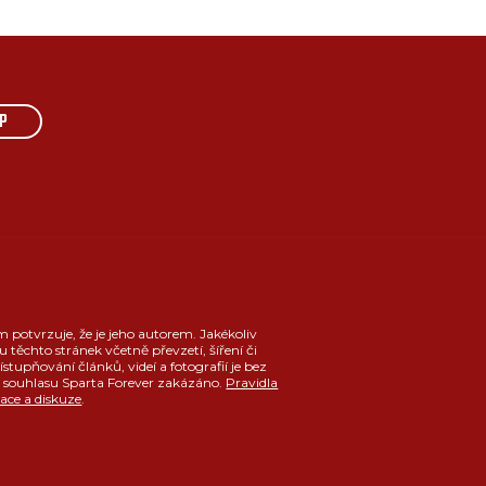
P
m potvrzuje, že je jeho autorem. Jakékoliv
u těchto stránek včetně převzetí, šíření či
ístupňování článků, videí a fotografií je bez
souhlasu Sparta Forever zakázáno.
Pravidla
race a diskuze
.