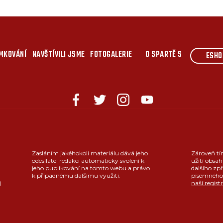
MKOVÁNÍ
NAVŠTÍVILI JSME
FOTOGALERIE
O SPARTĚ S
ESHO
Zasláním jakéhokoli materiálu dává jeho
Zároveň tí
odesílatel redakci automaticky svolení k
užití obsah
jeho publikování na tomto webu a právo
dalšího zpř
k případnému dalšímu využití.
písemného 
j
naší regist