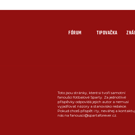
FÓRUM
TIPOVAČKA
ZNÁ
Toto jsou stránky, které si tvoří samotní
fanoušci fotbalové Sparty. Za jednotlivé
příspěvky odpovídá jejich autor a nemusí
vyjadřovat názory a stanovisko redakce.
Pokud chceš přispět i ty, neváhej a kontaktu
nás na fanousci@spartaforever.cz.