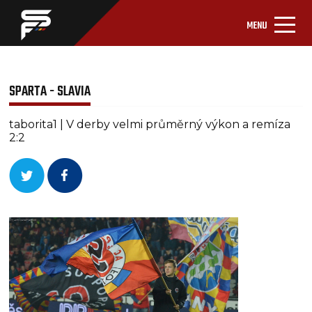
MENU
SPARTA - SLAVIA
taborita1 | V derby velmi průměrný výkon a remíza
2:2