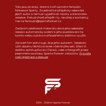
Toto jsou stránky, které si tvoří samotní fanoušci
fotbalové Sparty. Za jednotlivé příspěvky odpovídá
jejich autor a nemusí vyjadřovat názory a stanovisko
redakce. Pokud chceš přispět i ty, neváhej a kontaktuj
nás na fanousci@spartaforever.cz.
Zasláním jakéhokoli materiálu dává jeho odesílatel
redakci automaticky svolení k jeho publikování na
tomto webu a právo k případnému dalšímu využití.
Zároveň tím potvrzuje, že je jeho autorem. Jakékoliv
užití obsahu těchto stránek včetně převzetí, šíření či
dalšího zpřístupňování článků, videí a fotografií je bez
písemného souhlasu Sparta Forever zakázáno.
Pravidla
naší registrace a diskuze
.
2004 - 2026 © Sparta Forever