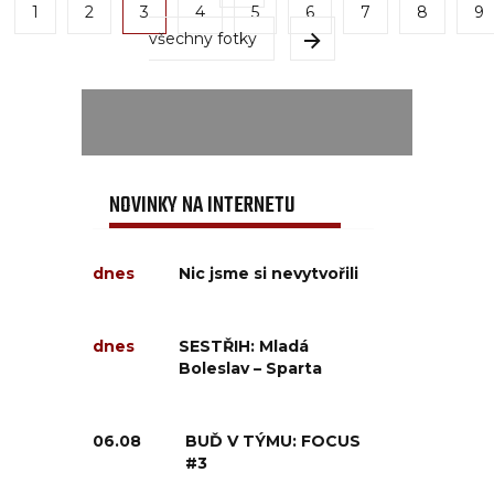
1
2
3
4
5
6
7
8
9
všechny fotky
NOVINKY NA INTERNETU
dnes
Nic jsme si nevytvořili
dnes
SESTŘIH: Mladá
Boleslav – Sparta
06.08
BUĎ V TÝMU: FOCUS
#3