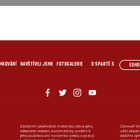
MKOVÁNÍ
NAVŠTÍVILI JSME
FOTOGALERIE
O SPARTĚ S
ESHO
Zasláním jakéhokoli materiálu dává jeho
Zároveň tí
odesílatel redakci automaticky svolení k
užití obsah
jeho publikování na tomto webu a právo
dalšího zpř