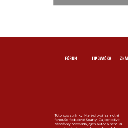
FÓRUM
TIPOVAČKA
ZNÁ
Toto jsou stránky, které si tvoří samotní
fanoušci fotbalové Sparty. Za jednotlivé
příspěvky odpovídá jejich autor a nemusí