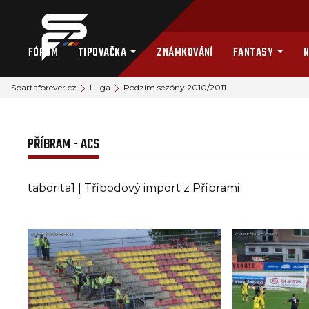
FÓRUM
TIPOVAČKA
ZNÁMKOVÁNÍ
FANTASY
N
Spartaforever.cz
I. liga
Podzim sezóny 2010/2011
PŘÍBRAM - ACS
taborita1 | Tříbodový import z Příbrami