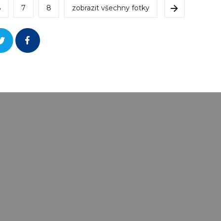
6
7
8
zobrazit všechny fotky