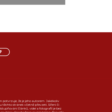
P
m potvrzuje, že je jeho autorem. Jakékoliv
u těchto stránek včetně převzetí, šíření či
ístupňování článků, videí a fotografií je bez