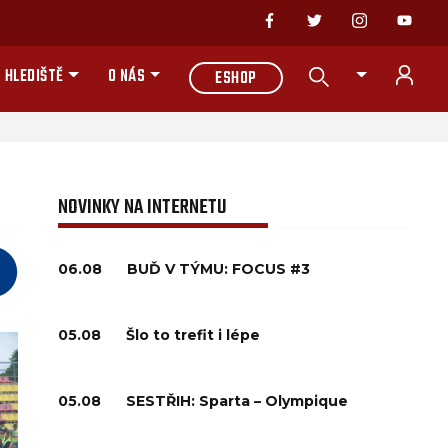
 HLEDIŠTĚ
O NÁS
ESHOP
NOVINKY NA INTERNETU
06.08
BUĎ V TÝMU: FOCUS #3
05.08
Šlo to trefit i lépe
05.08
SESTŘIH: Sparta – Olympique