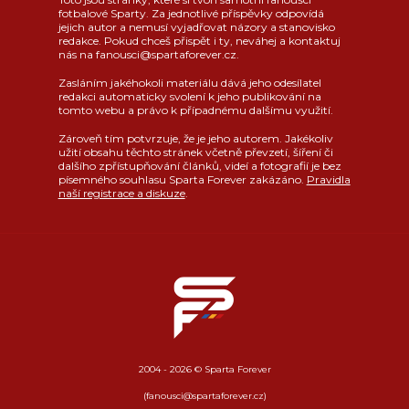
fotbalové Sparty. Za jednotlivé příspěvky odpovídá
jejich autor a nemusí vyjadřovat názory a stanovisko
redakce. Pokud chceš přispět i ty, neváhej a kontaktuj
nás na fanousci@spartaforever.cz.
Zasláním jakéhokoli materiálu dává jeho odesílatel
redakci automaticky svolení k jeho publikování na
tomto webu a právo k případnému dalšímu využití.
Zároveň tím potvrzuje, že je jeho autorem. Jakékoliv
užití obsahu těchto stránek včetně převzetí, šíření či
dalšího zpřístupňování článků, videí a fotografií je bez
písemného souhlasu Sparta Forever zakázáno.
Pravidla
naší registrace a diskuze
.
2004 - 2026 © Sparta Forever
(fanousci@spartaforever.cz)